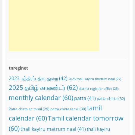
tnreginet
2023 பத்திரப்பதிவு துறை
(42)
2025 thali kayiru matrum naal
(27)
2025 தமிழ் காலண்டர்
(62)
district registrar office
(26)
monthly calendar
(60)
patta
(41)
patta chitta
(32)
tamil
Patta chitta ec tamil
(29)
patta chitta tamil
(30)
calendar
(60)
Tamil calendar tomorrow
(60)
thali kayiru matrum naal
(41)
thali kayiru