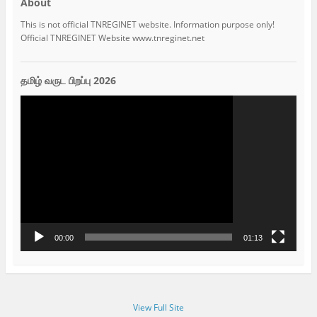
About
This is not official TNREGINET website. Information purpose only!
Official TNREGINET Website www.tnreginet.net
தமிழ் வருட பிறப்பு 2026
Video
Player
00:00
01:13
View Full Site