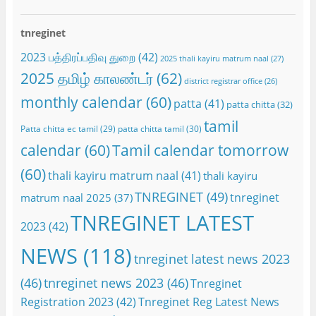
tnreginet
2023 பத்திரப்பதிவு துறை
(42)
2025 thali kayiru matrum naal
(27)
2025 தமிழ் காலண்டர்
(62)
district registrar office
(26)
monthly calendar
(60)
patta
(41)
patta chitta
(32)
tamil
Patta chitta ec tamil
(29)
patta chitta tamil
(30)
calendar
(60)
Tamil calendar tomorrow
(60)
thali kayiru matrum naal
(41)
thali kayiru
TNREGINET
(49)
tnreginet
matrum naal 2025
(37)
TNREGINET LATEST
2023
(42)
NEWS
(118)
tnreginet latest news 2023
(46)
tnreginet news 2023
(46)
Tnreginet
Registration 2023
(42)
Tnreginet Reg Latest News