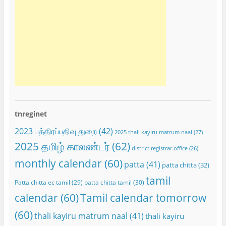
tnreginet
2023 பத்திரப்பதிவு துறை
(42)
2025 thali kayiru matrum naal
(27)
2025 தமிழ் காலண்டர்
(62)
district registrar office
(26)
monthly calendar
(60)
patta
(41)
patta chitta
(32)
tamil
Patta chitta ec tamil
(29)
patta chitta tamil
(30)
calendar
(60)
Tamil calendar tomorrow
(60)
thali kayiru matrum naal
(41)
thali kayiru