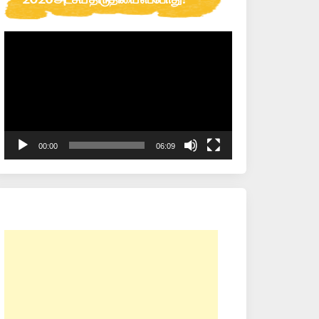
Video
Player
00:00
06:09