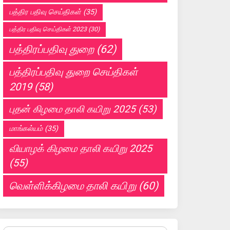
பத்திர பதிவு செய்திகள்
(35)
பத்திர பதிவு செய்திகள் 2023
(30)
பத்திரப்பதிவு துறை
(62)
பத்திரப்பதிவு துறை செய்திகள்
2019
(58)
புதன் கிழமை தாலி கயிறு 2025
(53)
மாங்கல்யம்
(35)
வியாழக் கிழமை தாலி கயிறு 2025
(55)
வெள்ளிக்கிழமை தாலி கயிறு
(60)