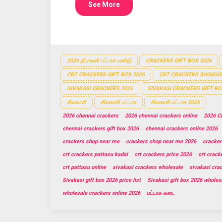
See More
2026 தீபாவளி பட்டாசு பண்டு
CRACKERS GIFT BOX 2026
CRT CRACKERS GIFT BOX 2026
CRT CRACKERS SIVAKAS
SIVAKASI CRACKERS 2026
SIVAKASI CRACKERS GIFT BO
சிவகாசி
சிவகாசி பட்டாசு
சிவகாசி பட்டாசு 2026
2026 chennai crackers
2026 chennai crackers online
2026 Cr
chennai crackers gift box 2026
chennai crackers online 2026
crackers shop near me
crackers shop near me 2026
cracker
crt crackers pattasu kadai
crt crackers price 2026
crt crack
crt pattasu online
sivakasi crackers wholesale
sivakasi cra
Sivakasi gift box 2026 price list
Sivakasi gift box 2026 wholes
wholesale crackers online 2026
பட்டாசு கடை