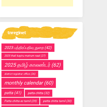
tnreginet
2023 பத்திரப்பதிவு துறை
(42)
2025 thali kayiru matrum naal
(27)
2025 தமிழ் காலண்டர்
(62)
district registrar office
(26)
monthly calendar
(60)
patta
(41)
patta chitta
(32)
Patta chitta ec tamil
(29)
patta chitta tamil
(30)