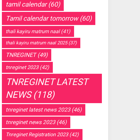
tamil calendar
(60)
Tamil calendar tomorrow
(60)
thali kayiru matrum naal
(41)
thali kayiru matrum naal 2025
(37)
TNREGINET
(49)
tnreginet 2023
(42)
TNREGINET LATEST
NEWS
(118)
tnreginet latest news 2023
(46)
tnreginet news 2023
(46)
Tnreginet Registration 2023
(42)