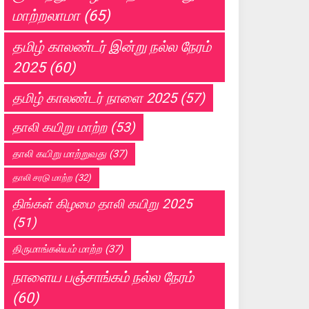
மாற்றலாமா
(65)
தமிழ் காலண்டர் இன்று நல்ல நேரம்
2025
(60)
தமிழ் காலண்டர் நாளை 2025
(57)
தாலி கயிறு மாற்ற
(53)
தாலி கயிறு மாற்றுவது
(37)
தாலி சரடு மாற்ற
(32)
திங்கள் கிழமை தாலி கயிறு 2025
(51)
திருமாங்கல்யம் மாற்ற
(37)
நாளைய பஞ்சாங்கம் நல்ல நேரம்
(60)