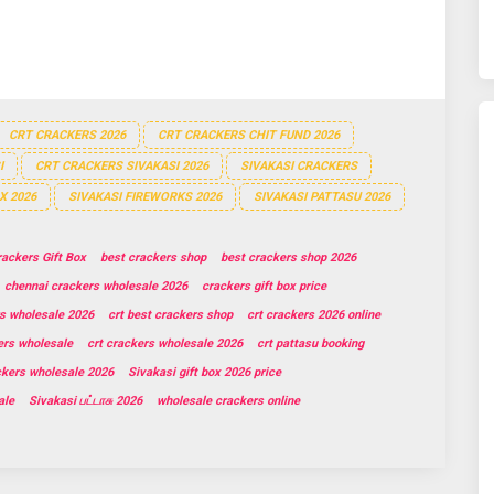
CRT CRACKERS 2026
CRT CRACKERS CHIT FUND 2026
I
CRT CRACKERS SIVAKASI 2026
SIVAKASI CRACKERS
X 2026
SIVAKASI FIREWORKS 2026
SIVAKASI PATTASU 2026
ackers Gift Box
best crackers shop
best crackers shop 2026
chennai crackers wholesale 2026
crackers gift box price
s wholesale 2026
crt best crackers shop
crt crackers 2026 online
ers wholesale
crt crackers wholesale 2026
crt pattasu booking
ckers wholesale 2026
Sivakasi gift box 2026 price
ale
Sivakasi பட்டாசு 2026
wholesale crackers online