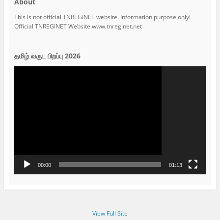
About
This is not official TNREGINET website. Information purpose only!
Official TNREGINET Website www.tnreginet.net
தமிழ் வருட பிறப்பு 2026
Video
Player
00:00
01:13
View Full Site