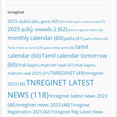
tnreginet
2023 பத்திரப்பதிவு துறை
(42)
2025 thali kayiru matrum naal
(27)
2025 தமிழ் காலண்டர்
(62)
district registrar office
(26)
monthly calendar
(60)
patta
(41)
patta chitta
(32)
tamil
Patta chitta ec tamil
(29)
patta chitta tamil
(30)
calendar
(60)
Tamil calendar tomorrow
(60)
thali kayiru matrum naal
(41)
thali kayiru
TNREGINET
(49)
tnreginet
matrum naal 2025
(37)
TNREGINET LATEST
2023
(42)
NEWS
(118)
tnreginet latest news 2023
(46)
tnreginet news 2023
(46)
Tnreginet
Registration 2023
(42)
Tnreginet Reg Latest News