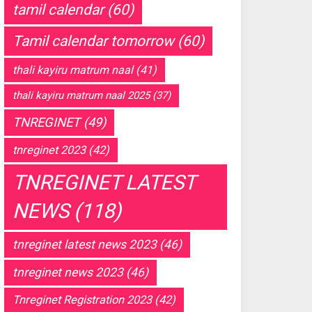
tamil calendar
(60)
Tamil calendar tomorrow
(60)
thali kayiru matrum naal
(41)
thali kayiru matrum naal 2025
(37)
TNREGINET
(49)
tnreginet 2023
(42)
TNREGINET LATEST
NEWS
(118)
tnreginet latest news 2023
(46)
tnreginet news 2023
(46)
Tnreginet Registration 2023
(42)