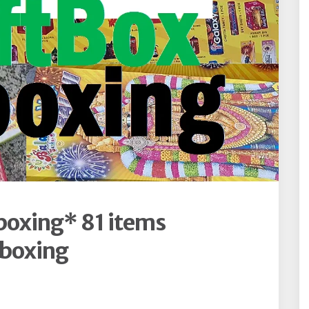
nboxing* 81 items
nboxing