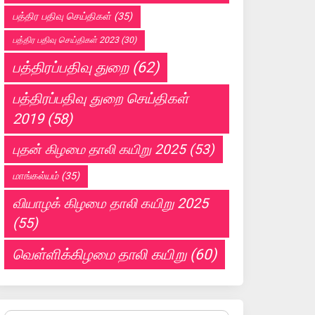
பத்திர பதிவு செய்திகள்
(35)
பத்திர பதிவு செய்திகள் 2023
(30)
பத்திரப்பதிவு துறை
(62)
பத்திரப்பதிவு துறை செய்திகள்
2019
(58)
புதன் கிழமை தாலி கயிறு 2025
(53)
மாங்கல்யம்
(35)
வியாழக் கிழமை தாலி கயிறு 2025
(55)
வெள்ளிக்கிழமை தாலி கயிறு
(60)