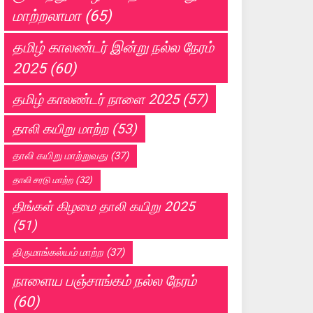
மாற்றலாமா
(65)
தமிழ் காலண்டர் இன்று நல்ல நேரம்
2025
(60)
தமிழ் காலண்டர் நாளை 2025
(57)
தாலி கயிறு மாற்ற
(53)
தாலி கயிறு மாற்றுவது
(37)
தாலி சரடு மாற்ற
(32)
திங்கள் கிழமை தாலி கயிறு 2025
(51)
திருமாங்கல்யம் மாற்ற
(37)
நாளைய பஞ்சாங்கம் நல்ல நேரம்
(60)