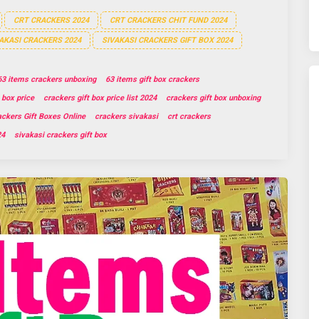
CRT CRACKERS 2024
CRT CRACKERS CHIT FUND 2024
AKASI CRACKERS 2024
SIVAKASI CRACKERS GIFT BOX 2024
63 items crackers unboxing
63 items gift box crackers
 box price
crackers gift box price list 2024
crackers gift box unboxing
ackers Gift Boxes Online
crackers sivakasi
crt crackers
24
sivakasi crackers gift box