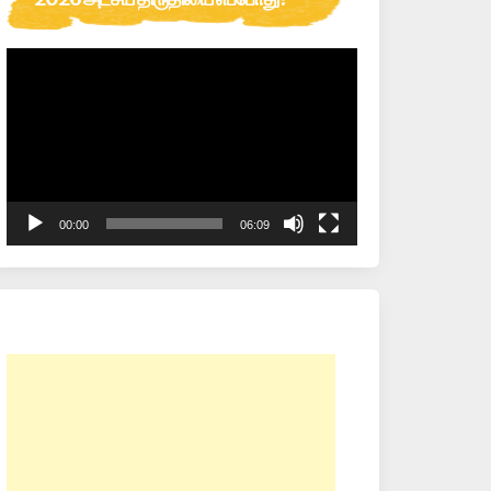
Video
Player
00:00
06:09