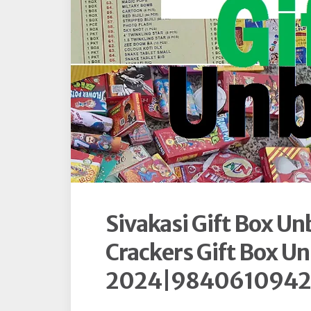
Sivakasi Gift Box U
Crackers Gift Box U
2024|9840610942