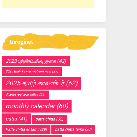
tnreginet
2023 பத்திரப்பதிவு துறை
(42)
2025 thali kayiru matrum naal
(27)
2025 தமிழ் காலண்டர்
(62)
district registrar office
(26)
monthly calendar
(60)
patta
(41)
patta chitta
(32)
Patta chitta ec tamil
(29)
patta chitta tamil
(30)