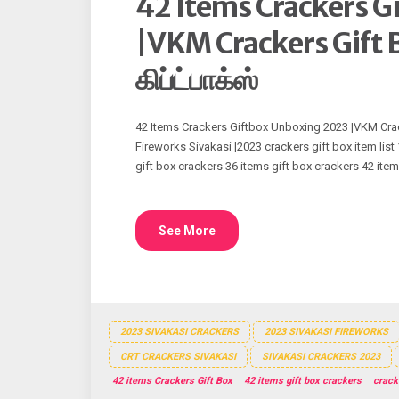
42 Items Crackers G
|VKM Crackers Gift B
கிப்ட்பாக்ஸ்
42 Items Crackers Giftbox Unboxing 2023 |VKM Crack
Fireworks Sivakasi |2023 crackers gift box item list
gift box crackers 36 items gift box crackers 42 item
See More
2023 SIVAKASI CRACKERS
2023 SIVAKASI FIREWORKS
CRT CRACKERS SIVAKASI
SIVAKASI CRACKERS 2023
42 items Crackers Gift Box
42 items gift box crackers
cracke