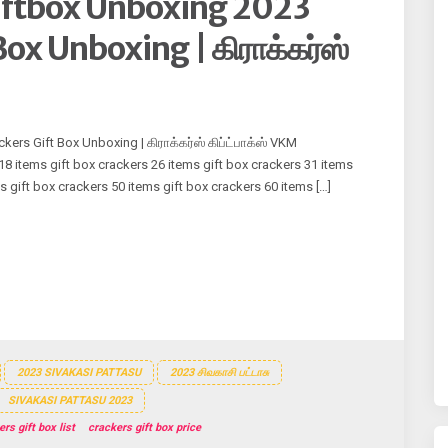
iftbox Unboxing 2023
ox Unboxing | கிராக்கர்ஸ்
ers Gift Box Unboxing | கிராக்கர்ஸ் கிப்ட்பாக்ஸ் VKM
 18 items gift box crackers 26 items gift box crackers 31 items
s gift box crackers 50 items gift box crackers 60 items […]
2023 SIVAKASI PATTASU
2023 சிவகாசி பட்டாசு
SIVAKASI PATTASU 2023
rs gift box list
crackers gift box price