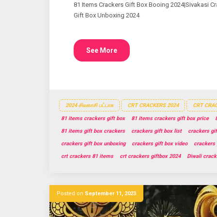
81 Items Crackers Gift Box Booing 2024|Sivakasi Cr
Gift Box Unboxing 2024
See More
2024 சிவகாசி பட்டாசு
CRT CRACKERS 2024
CRT CRAC
81 items crackers gift box
81 items crackers gift box price
81 items gift box crackers
crackers gift box list
crackers gif
crackers gift box unboxing
crackers gift box video
crackers 
crt crackers 81 items
crt crackers giftbox 2024
Diwali crack
Posted on
September 11, 2023