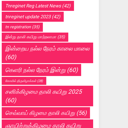
Tnreginet Reg Latest News
(42)
tnreginet update 2023
(42)
tn registration
(35)
இன்று தாலி கயிறு மாற்றலாமா
(35)
இன்றைய நல்ல நேரம் காலை மாலை
(60)
கெளரி நல்ல நேரம் இன்று
(60)
கோவில் திருவிழாக்கள்
(28)
சனிக்கிழமை தாலி கயிறு 2025
(60)
செவ்வாய் கிழமை தாலி கயிறு
(56)
ஞாயிற்றுக்கிழமை தாலி கயிறு