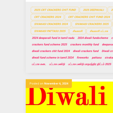
2025 CRT CRACKERS CHIT FUND
2025 DEEPAVALI
2
CRT CRACKERS 2024
CRT CRACKERS CHIT FUND 2024
SIVAKASI CRACKERS 2024
SIVAKASI CRACKERS 2025
SIVAKASI PATTASU 2025
சிவகாசி
சிவகாசி பட்டாசு
2024 deepavali fund in tamil nadu
2024 diwali fundscheme
c
crackers fund scheme 2025
crackers monthly fund
deepaval
diwali crackers chit fund 2024
diwali crackers fund
Diwali cr
diwali fund scheme in tamil 2024
fireworks
pattasu
sivaka
பட்டாசு கடை
பட்டாசு பண்டு
பட்டாசு பண்டு மாதாந்திர திட்டம் 2025
Posted on
November 6, 2024