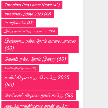
Tnreginet Reg Latest News
(42)
tnreginet update 2023
(42)
tn registration
(35)
இன்று தாலி கயிறு மாற்றலாமா
(35)
இன்றைய நல்ல நேரம் காலை மாலை
(60)
கெளரி நல்ல நேரம் இன்று
(60)
கோவில் திருவிழாக்கள்
(28)
சனிக்கிழமை தாலி கயிறு 2025
(60)
செவ்வாய் கிழமை தாலி கயிறு
(56)
ஞாயிற்றுக்கிழமை தாலி கயிறு