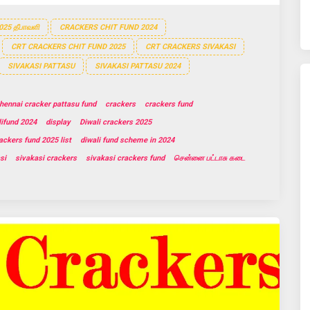
025 தீபாவளி
CRACKERS CHIT FUND 2024
CRT CRACKERS CHIT FUND 2025
CRT CRACKERS SIVAKASI
SIVAKASI PATTASU
SIVAKASI PATTASU 2024
hennai cracker pattasu fund
crackers
crackers fund
ifund 2024
display
Diwali crackers 2025
ackers fund 2025 list
diwali fund scheme in 2024
si
sivakasi crackers
sivakasi crackers fund
சென்னை பட்டாசு கடை