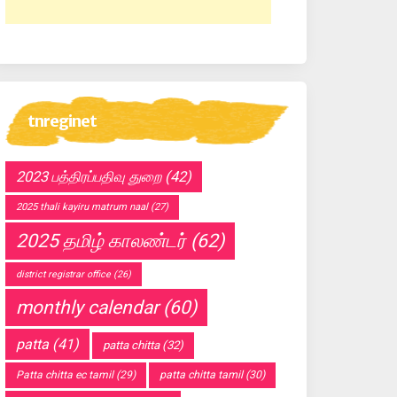
tnreginet
2023 பத்திரப்பதிவு துறை
(42)
2025 thali kayiru matrum naal
(27)
2025 தமிழ் காலண்டர்
(62)
district registrar office
(26)
monthly calendar
(60)
patta
(41)
patta chitta
(32)
Patta chitta ec tamil
(29)
patta chitta tamil
(30)