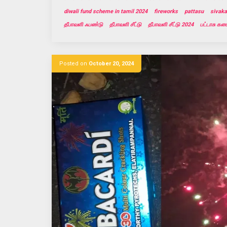
diwali fund scheme in tamil 2024
fireworks
pattasu
sivaka
தீபாவளி ஃபண்டு
தீபாவளி சீட்டு
தீபாவளி சீட்டு 2024
பட்டாசு கட
Posted on
October 20, 2024