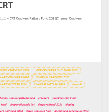
 CRT
்டம் – CRT Crackers Pattasu Fund 2025|Chennai Crackers
KERS CHIT FUND 2024
CRT CRACKERS CHIT FUND 2025
AKASI CRACKERS 2024
SIVAKASI CRACKERS 2025
AKASI PATTASU 2024
SIVAKASI PATTASU 2025
சிவகாசி
hennai cracker pattasu fund
crackers
Crackers Chit Fund
 fund
deepavali pandu list
deepavalifund 2024
display
ers chit fund 2024
diwali crackers fund
diwali fund scheme in 2024