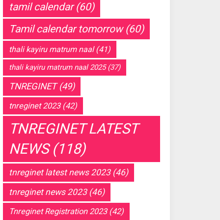
tamil calendar
(60)
Tamil calendar tomorrow
(60)
thali kayiru matrum naal
(41)
thali kayiru matrum naal 2025
(37)
TNREGINET
(49)
tnreginet 2023
(42)
TNREGINET LATEST
NEWS
(118)
tnreginet latest news 2023
(46)
tnreginet news 2023
(46)
Tnreginet Registration 2023
(42)