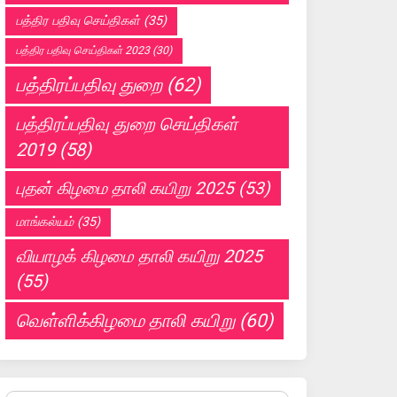
பத்திர பதிவு செய்திகள்
(35)
பத்திர பதிவு செய்திகள் 2023
(30)
பத்திரப்பதிவு துறை
(62)
பத்திரப்பதிவு துறை செய்திகள்
2019
(58)
புதன் கிழமை தாலி கயிறு 2025
(53)
மாங்கல்யம்
(35)
வியாழக் கிழமை தாலி கயிறு 2025
(55)
வெள்ளிக்கிழமை தாலி கயிறு
(60)