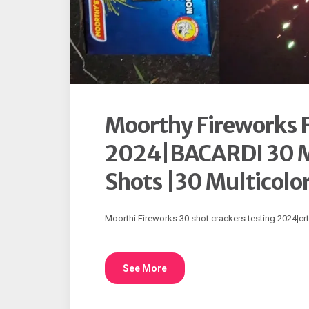
Moorthy Fireworks 
2024|BACARDI 30 Mu
Shots |30 Multicolo
Moorthi Fireworks 30 shot crackers testing 2024|crt
See More