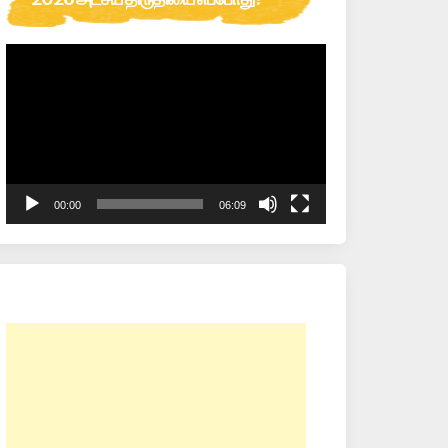
Video
Player
00:00
06:09