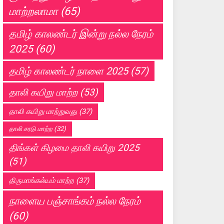
மாற்றலாமா
(65)
தமிழ் காலண்டர் இன்று நல்ல நேரம்
2025
(60)
தமிழ் காலண்டர் நாளை 2025
(57)
தாலி கயிறு மாற்ற
(53)
தாலி கயிறு மாற்றுவது
(37)
தாலி சரடு மாற்ற
(32)
திங்கள் கிழமை தாலி கயிறு 2025
(51)
திருமாங்கல்யம் மாற்ற
(37)
நாளைய பஞ்சாங்கம் நல்ல நேரம்
(60)