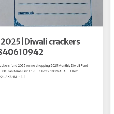
d 2025|Diwali crackers
9840610942
 crackers fund 2025 online shopping|2025 Monthly Diwali Fund
500 Plan Items List 1.1K – 1 Box 2.100 WALA – 1 Box
1/2 LAKSHMI – […]