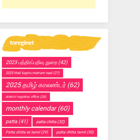
tnreginet
2023 பத்திரப்பதிவு துறை
(42)
2025 thali kayiru matrum naal
(27)
2025 தமிழ் காலண்டர்
(62)
district registrar office
(26)
monthly calendar
(60)
patta
(41)
patta chitta
(32)
Patta chitta ec tamil
(29)
patta chitta tamil
(30)