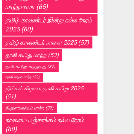
மாற்றலாமா
(65)
தமிழ் காலண்டர் இன்று நல்ல நேரம்
2025
(60)
தமிழ் காலண்டர் நாளை 2025
(57)
தாலி கயிறு மாற்ற
(53)
தாலி கயிறு மாற்றுவது
(37)
தாலி சரடு மாற்ற
(32)
திங்கள் கிழமை தாலி கயிறு 2025
(51)
திருமாங்கல்யம் மாற்ற
(37)
நாளைய பஞ்சாங்கம் நல்ல நேரம்
(60)