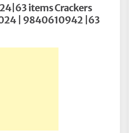
024|63 items Crackers
2024 | 9840610942 |63