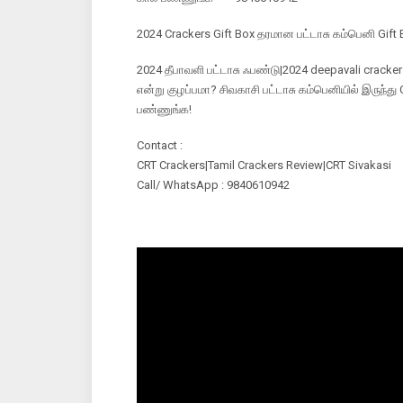
2024 Crackers Gift Box தரமான பட்டாசு கம்பெனி Gift
2024 தீபாவளி பட்டாசு ஃபண்டு|2024 deepavali cracke
என்று குழப்பமா? சிவகாசி பட்டாசு கம்பெனியில் இருந்த
பண்ணுங்க!
Contact :
CRT Crackers|Tamil Crackers Review|CRT Sivakasi
Call/ WhatsApp : 9840610942