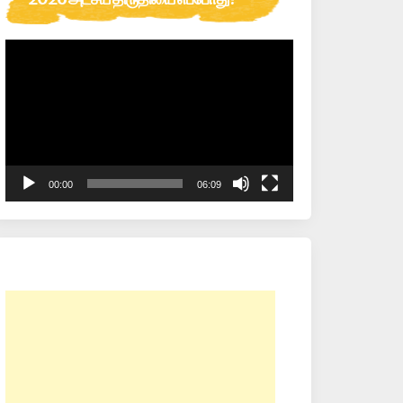
Video
Player
00:00
06:09