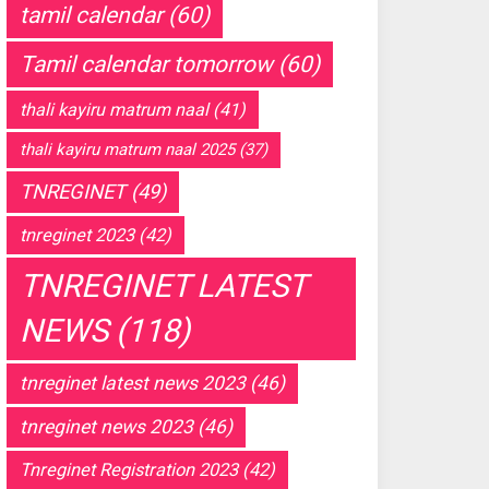
tamil calendar
(60)
Tamil calendar tomorrow
(60)
thali kayiru matrum naal
(41)
thali kayiru matrum naal 2025
(37)
TNREGINET
(49)
tnreginet 2023
(42)
TNREGINET LATEST
NEWS
(118)
tnreginet latest news 2023
(46)
tnreginet news 2023
(46)
Tnreginet Registration 2023
(42)