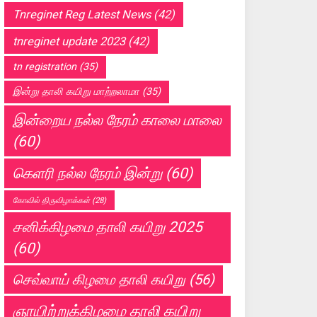
Tnreginet Reg Latest News
(42)
tnreginet update 2023
(42)
tn registration
(35)
இன்று தாலி கயிறு மாற்றலாமா
(35)
இன்றைய நல்ல நேரம் காலை மாலை
(60)
கெளரி நல்ல நேரம் இன்று
(60)
கோவில் திருவிழாக்கள்
(28)
சனிக்கிழமை தாலி கயிறு 2025
(60)
செவ்வாய் கிழமை தாலி கயிறு
(56)
ஞாயிற்றுக்கிழமை தாலி கயிறு