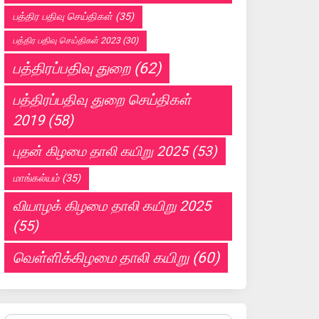
பத்திர பதிவு செய்திகள்
(35)
பத்திர பதிவு செய்திகள் 2023
(30)
பத்திரப்பதிவு துறை
(62)
பத்திரப்பதிவு துறை செய்திகள்
2019
(58)
புதன் கிழமை தாலி கயிறு 2025
(53)
மாங்கல்யம்
(35)
வியாழக் கிழமை தாலி கயிறு 2025
(55)
வெள்ளிக்கிழமை தாலி கயிறு
(60)