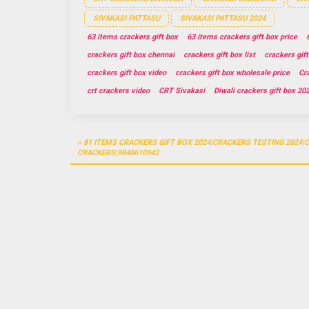
SIVAKASI PATTASU
SIVAKASI PATTASU 2024
63 items crackers gift box
63 items crackers gift box price
crackers gift box chennai
crackers gift box list
crackers gift
crackers gift box video
crackers gift box wholesale price
Cr
crt crackers video
CRT Sivakasi
Diwali crackers gift box 20
Post
81 ITEMS CRACKERS GIFT BOX 2024|CRACKERS TESTING 2024|
navigation
CRACKERS|9840610942