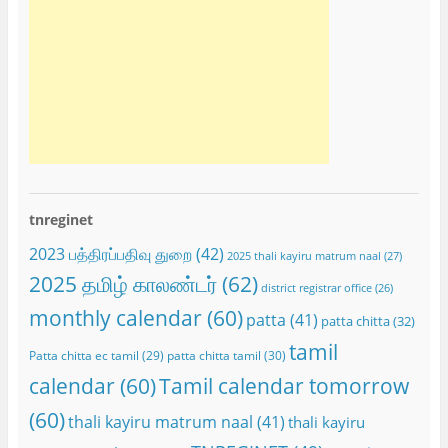
tnreginet
2023 பத்திரப்பதிவு துறை
(42)
2025 thali kayiru matrum naal
(27)
2025 தமிழ் காலண்டர்
(62)
district registrar office
(26)
monthly calendar
(60)
patta
(41)
patta chitta
(32)
tamil
Patta chitta ec tamil
(29)
patta chitta tamil
(30)
calendar
(60)
Tamil calendar tomorrow
(60)
thali kayiru matrum naal
(41)
thali kayiru