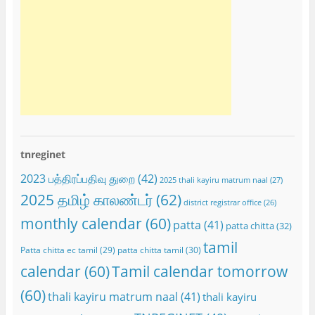
tnreginet
2023 பத்திரப்பதிவு துறை
(42)
2025 thali kayiru matrum naal
(27)
2025 தமிழ் காலண்டர்
(62)
district registrar office
(26)
monthly calendar
(60)
patta
(41)
patta chitta
(32)
tamil
Patta chitta ec tamil
(29)
patta chitta tamil
(30)
calendar
(60)
Tamil calendar tomorrow
(60)
thali kayiru matrum naal
(41)
thali kayiru