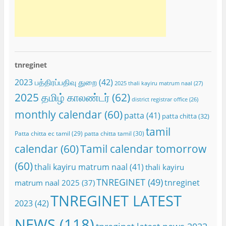
tnreginet
2023 பத்திரப்பதிவு துறை
(42)
2025 thali kayiru matrum naal
(27)
2025 தமிழ் காலண்டர்
(62)
district registrar office
(26)
monthly calendar
(60)
patta
(41)
patta chitta
(32)
tamil
Patta chitta ec tamil
(29)
patta chitta tamil
(30)
calendar
(60)
Tamil calendar tomorrow
(60)
thali kayiru matrum naal
(41)
thali kayiru
TNREGINET
(49)
tnreginet
matrum naal 2025
(37)
TNREGINET LATEST
2023
(42)
NEWS
(118)