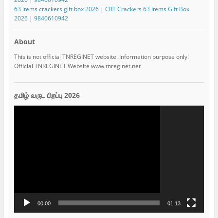
63 items crackers gift box 2026 | CRT Crackers 63 Items Gift Box
2026 | 9840610942
About
This is not official TNREGINET website. Information purpose only!
Official TNREGINET Website www.tnreginet.net
தமிழ் வருட பிறப்பு 2026
Video
Player
00:00
01:13