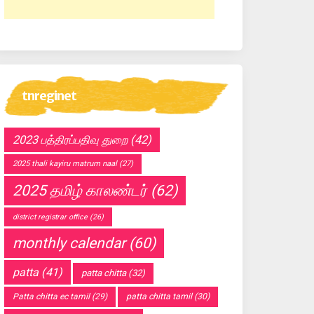
tnreginet
2023 பத்திரப்பதிவு துறை
(42)
2025 thali kayiru matrum naal
(27)
2025 தமிழ் காலண்டர்
(62)
district registrar office
(26)
monthly calendar
(60)
patta
(41)
patta chitta
(32)
Patta chitta ec tamil
(29)
patta chitta tamil
(30)