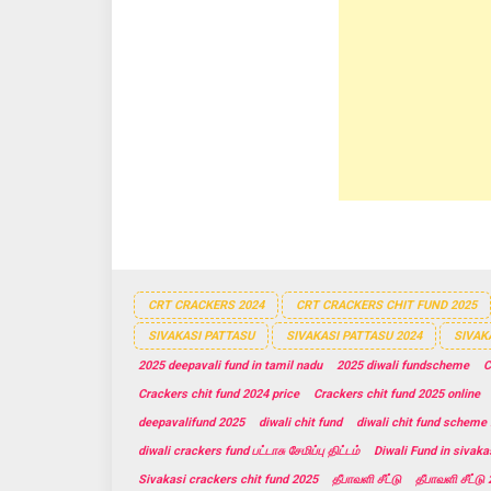
n
e
n
s
n
s
i
s
i
n
i
n
n
n
n
e
n
e
w
e
w
w
w
w
i
w
i
n
i
n
d
n
d
o
d
o
w
o
w
)
w
)
)
CRT CRACKERS 2024
CRT CRACKERS CHIT FUND 2025
SIVAKASI PATTASU
SIVAKASI PATTASU 2024
SIVAK
2025 deepavali fund in tamil nadu
2025 diwali fundscheme
C
Crackers chit fund 2024 price
Crackers chit fund 2025 online
deepavalifund 2025
diwali chit fund
diwali chit fund scheme 
diwali crackers fund பட்டாசு சேமிப்பு திட்டம்
Diwali Fund in sivaka
Sivakasi crackers chit fund 2025
தீபாவளி சீட்டு
தீபாவளி சீட்டு