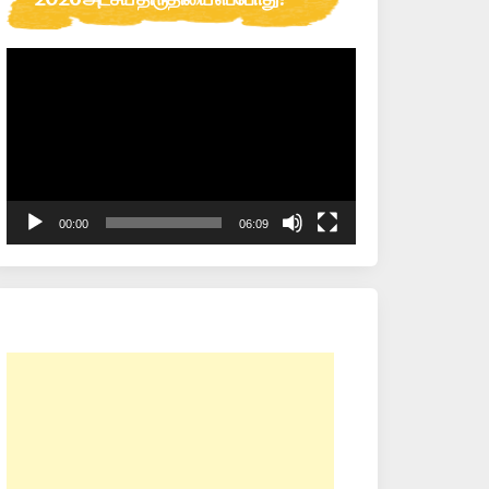
Video
Player
00:00
06:09