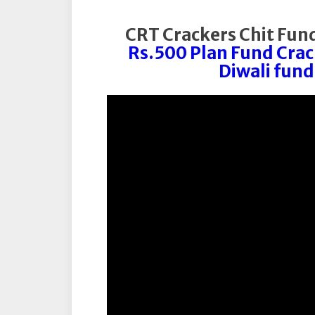
CRT Crackers Chit Fund
Rs.500 Plan Fund Crac
Diwali fund