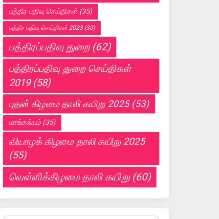
பத்திர பதிவு செய்திகள்
(35)
பத்திர பதிவு செய்திகள் 2023
(30)
பத்திரப்பதிவு துறை
(62)
பத்திரப்பதிவு துறை செய்திகள்
2019
(58)
புதன் கிழமை தாலி கயிறு 2025
(53)
மாங்கல்யம்
(35)
வியாழக் கிழமை தாலி கயிறு 2025
(55)
வெள்ளிக்கிழமை தாலி கயிறு
(60)