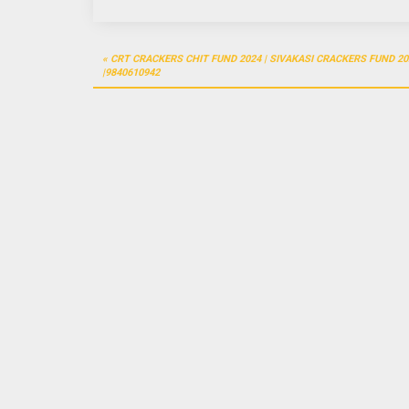
Post
CRT CRACKERS CHIT FUND 2024 | SIVAKASI CRACKERS FUND 20
navigation
|9840610942