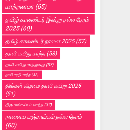
மாற்றலாமா
(65)
தமிழ் காலண்டர் இன்று நல்ல நேரம்
2025
(60)
தமிழ் காலண்டர் நாளை 2025
(57)
தாலி கயிறு மாற்ற
(53)
தாலி கயிறு மாற்றுவது
(37)
தாலி சரடு மாற்ற
(32)
திங்கள் கிழமை தாலி கயிறு 2025
(51)
திருமாங்கல்யம் மாற்ற
(37)
நாளைய பஞ்சாங்கம் நல்ல நேரம்
(60)