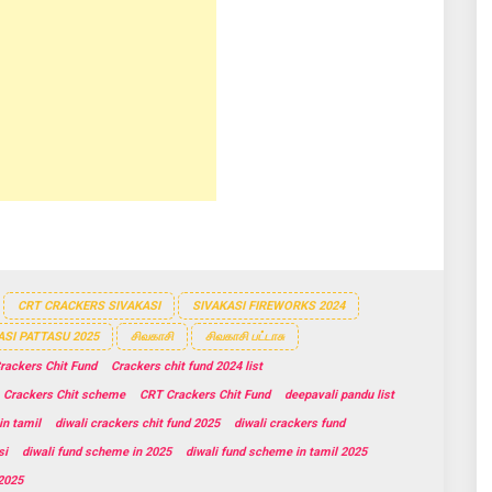
CRT CRACKERS SIVAKASI
SIVAKASI FIREWORKS 2024
ASI PATTASU 2025
சிவகாசி
சிவகாசி பட்டாசு
rackers Chit Fund
Crackers chit fund 2024 list
Crackers Chit scheme
CRT Crackers Chit Fund
deepavali pandu list
in tamil
diwali crackers chit fund 2025
diwali crackers fund
si
diwali fund scheme in 2025
diwali fund scheme in tamil 2025
 2025