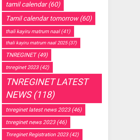
tamil calendar
(60)
Tamil calendar tomorrow
(60)
thali kayiru matrum naal
(41)
thali kayiru matrum naal 2025
(37)
TNREGINET
(49)
tnreginet 2023
(42)
TNREGINET LATEST
NEWS
(118)
tnreginet latest news 2023
(46)
tnreginet news 2023
(46)
Tnreginet Registration 2023
(42)