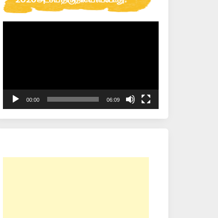
Video
Player
00:00
06:09