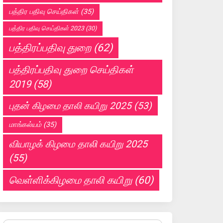
பத்திர பதிவு செய்திகள்
(35)
பத்திர பதிவு செய்திகள் 2023
(30)
பத்திரப்பதிவு துறை
(62)
பத்திரப்பதிவு துறை செய்திகள்
2019
(58)
புதன் கிழமை தாலி கயிறு 2025
(53)
மாங்கல்யம்
(35)
வியாழக் கிழமை தாலி கயிறு 2025
(55)
வெள்ளிக்கிழமை தாலி கயிறு
(60)