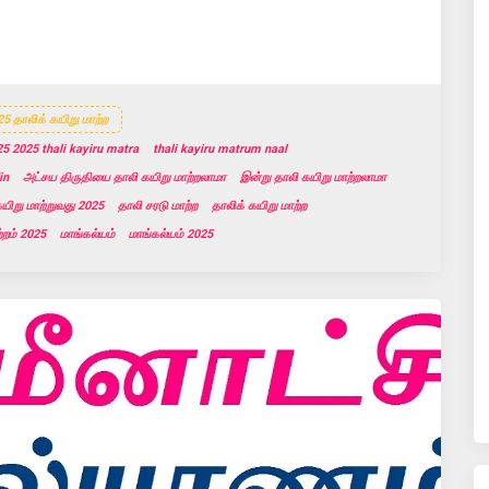
5 தாலிக் கயிறு மாற்ற
25 2025 thali kayiru matra
thali kayiru matrum naal
in
அட்சய திருதியை தாலி கயிறு மாற்றலாமா
இன்று தாலி கயிறு மாற்றலாமா
யிறு மாற்றுவது 2025
தாலி சரடு மாற்ற
தாலிக் கயிறு மாற்ற
்றம் 2025
மாங்கல்யம்
மாங்கல்யம் 2025