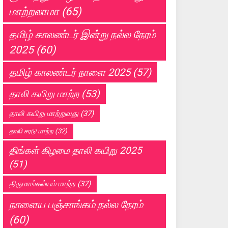
மாற்றலாமா
(65)
தமிழ் காலண்டர் இன்று நல்ல நேரம்
2025
(60)
தமிழ் காலண்டர் நாளை 2025
(57)
தாலி கயிறு மாற்ற
(53)
தாலி கயிறு மாற்றுவது
(37)
தாலி சரடு மாற்ற
(32)
திங்கள் கிழமை தாலி கயிறு 2025
(51)
திருமாங்கல்யம் மாற்ற
(37)
நாளைய பஞ்சாங்கம் நல்ல நேரம்
(60)