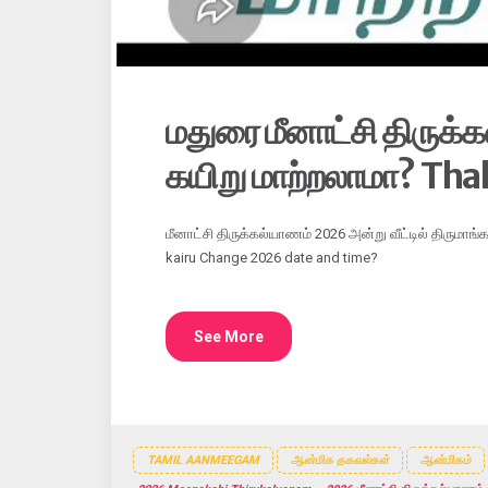
மதுரை மீனாட்சி திருக
கயிறு மாற்றலாமா? Tha
மீனாட்சி திருக்கல்யாணம் 2026 அன்று வீட்டில் திருமாங
kairu Change 2026 date and time?
See More
TAMIL AANMEEGAM
ஆன்மிக தகவல்கள்
ஆன்மிகம்