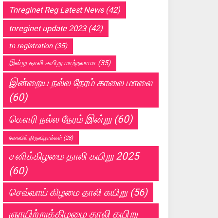
Tnreginet Reg Latest News
(42)
tnreginet update 2023
(42)
tn registration
(35)
இன்று தாலி கயிறு மாற்றலாமா
(35)
இன்றைய நல்ல நேரம் காலை மாலை
(60)
கெளரி நல்ல நேரம் இன்று
(60)
கோவில் திருவிழாக்கள்
(28)
சனிக்கிழமை தாலி கயிறு 2025
(60)
செவ்வாய் கிழமை தாலி கயிறு
(56)
ஞாயிற்றுக்கிழமை தாலி கயிறு