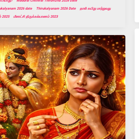
எப்போது?
Madurai Chithirai Thiruvizha 2026 Date
ukalyanam 2026 date
Thirukalyanam 2026 Date
தாலி கயிறு மாற்றுவது
் 2025
மீனாட்சி திருக்கல்யாணம் 2023