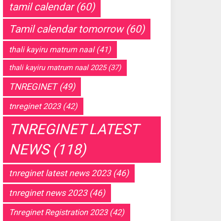
tamil calendar
(60)
Tamil calendar tomorrow
(60)
thali kayiru matrum naal
(41)
thali kayiru matrum naal 2025
(37)
TNREGINET
(49)
tnreginet 2023
(42)
TNREGINET LATEST
NEWS
(118)
tnreginet latest news 2023
(46)
tnreginet news 2023
(46)
Tnreginet Registration 2023
(42)