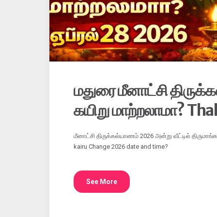
மதுரை மீனாட்சி திருக
கயிறு மாற்றலாமா? Tha
மீனாட்சி திருக்கல்யாணம் 2026 அன்று வீட்டில் திருமாங
kairu Change 2026 date and time?
See More