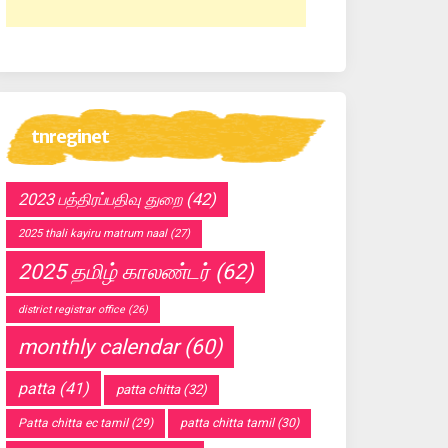
tnreginet
2023 பத்திரப்பதிவு துறை
(42)
2025 thali kayiru matrum naal
(27)
2025 தமிழ் காலண்டர்
(62)
district registrar office
(26)
monthly calendar
(60)
patta
(41)
patta chitta
(32)
Patta chitta ec tamil
(29)
patta chitta tamil
(30)