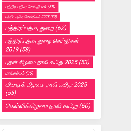
பத்திர பதிவு செய்திகள்
(35)
பத்திர பதிவு செய்திகள் 2023
(30)
பத்திரப்பதிவு துறை
(62)
பத்திரப்பதிவு துறை செய்திகள்
2019
(58)
புதன் கிழமை தாலி கயிறு 2025
(53)
மாங்கல்யம்
(35)
வியாழக் கிழமை தாலி கயிறு 2025
(55)
வெள்ளிக்கிழமை தாலி கயிறு
(60)