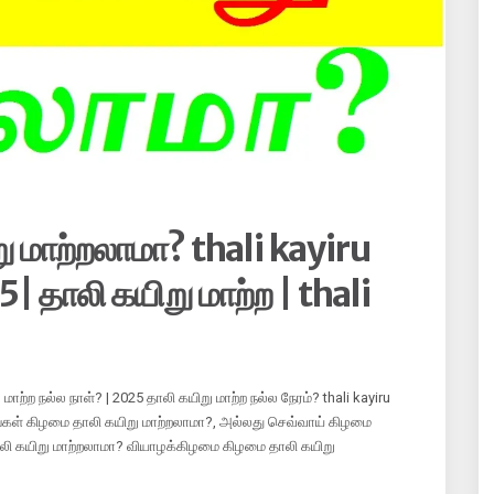
 மாற்றலாமா? thali kayiru
 தாலி கயிறு மாற்ற | thali
மாற்ற நல்ல நாள்? | 2025 தாலி கயிறு மாற்ற நல்ல நேரம்? thali kayiru
 திங்கள் கிழமை தாலி கயிறு மாற்றலாமா?, அல்லது செவ்வாய் கிழமை
ாலி கயிறு மாற்றலாமா? வியாழக்கிழமை கிழமை தாலி கயிறு