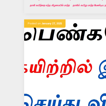
தாலி கயிற்றை எந்த கிழமையில் மாற்ற
தாலிக் கயிறு மாற்ற வேண்டிய ந
Posted on
January 27, 2025