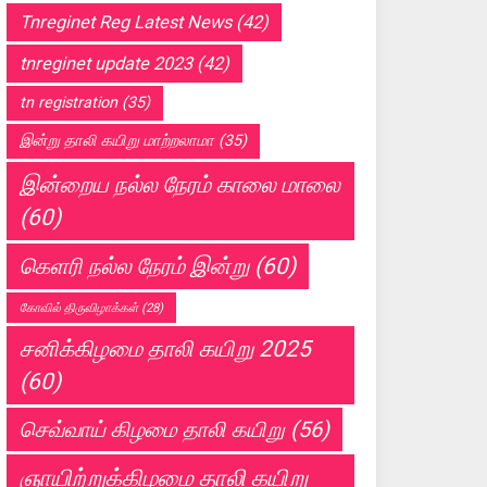
Tnreginet Reg Latest News
(42)
tnreginet update 2023
(42)
tn registration
(35)
இன்று தாலி கயிறு மாற்றலாமா
(35)
இன்றைய நல்ல நேரம் காலை மாலை
(60)
கெளரி நல்ல நேரம் இன்று
(60)
கோவில் திருவிழாக்கள்
(28)
சனிக்கிழமை தாலி கயிறு 2025
(60)
செவ்வாய் கிழமை தாலி கயிறு
(56)
ஞாயிற்றுக்கிழமை தாலி கயிறு