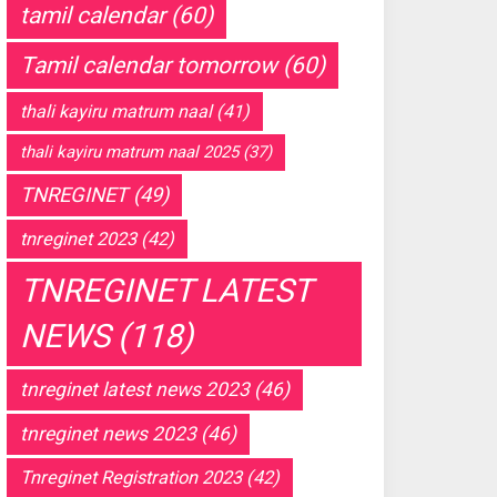
tamil calendar
(60)
Tamil calendar tomorrow
(60)
thali kayiru matrum naal
(41)
thali kayiru matrum naal 2025
(37)
TNREGINET
(49)
tnreginet 2023
(42)
TNREGINET LATEST
NEWS
(118)
tnreginet latest news 2023
(46)
tnreginet news 2023
(46)
Tnreginet Registration 2023
(42)