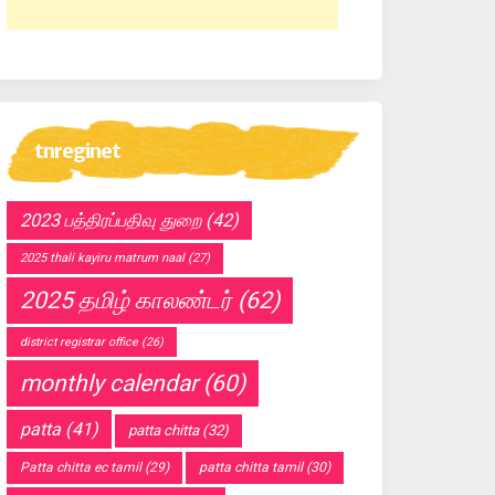
tnreginet
2023 பத்திரப்பதிவு துறை
(42)
2025 thali kayiru matrum naal
(27)
2025 தமிழ் காலண்டர்
(62)
district registrar office
(26)
monthly calendar
(60)
patta
(41)
patta chitta
(32)
Patta chitta ec tamil
(29)
patta chitta tamil
(30)