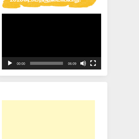
Video
Player
00:00
06:09