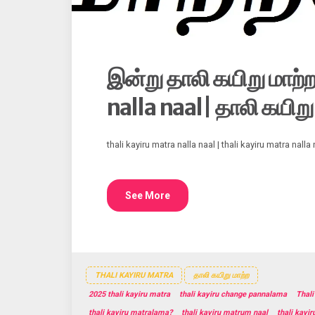
இன்று தாலி கயிறு மாற்
nalla naal| தாலி கயிறு
thali kayiru matra nalla naal | thali kayiru matra nall
See More
THALI KAYIRU MATRA
தாலி கயிறு மாற்ற
2025 thali kayiru matra
thali kayiru change pannalama
Thali
thali kayiru matralama?
thali kayiru matrum naal
thali kayi