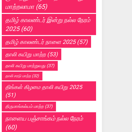
மாற்றலாமா
(65)
தமிழ் காலண்டர் இன்று நல்ல நேரம்
2025
(60)
தமிழ் காலண்டர் நாளை 2025
(57)
தாலி கயிறு மாற்ற
(53)
தாலி கயிறு மாற்றுவது
(37)
தாலி சரடு மாற்ற
(32)
திங்கள் கிழமை தாலி கயிறு 2025
(51)
திருமாங்கல்யம் மாற்ற
(37)
நாளைய பஞ்சாங்கம் நல்ல நேரம்
(60)