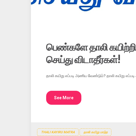
பெண்களே தாலி கயிற்றி
செய்து விடாதீர்கள்!
தாலி கயிறு எப்படி அணிய வேண்டும்? தாலி கயிறு எப்படி
See More
THALI KAYIRU MATRA
தாலி கயிறு மாற்ற