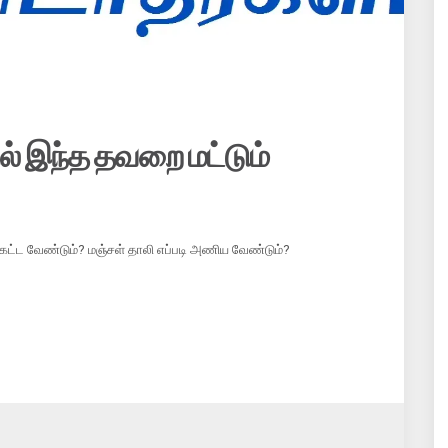
ல் இந்த தவறை மட்டும்
 கட்ட வேண்டும்? மஞ்சள் தாலி எப்படி அணிய வேண்டும்?