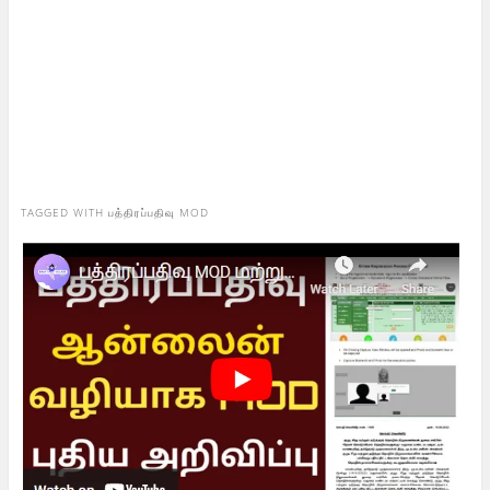
TAGGED WITH
பத்திரப்பதிவு MOD