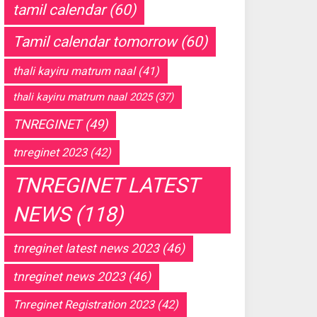
tamil calendar
(60)
Tamil calendar tomorrow
(60)
thali kayiru matrum naal
(41)
thali kayiru matrum naal 2025
(37)
TNREGINET
(49)
tnreginet 2023
(42)
TNREGINET LATEST
NEWS
(118)
tnreginet latest news 2023
(46)
tnreginet news 2023
(46)
Tnreginet Registration 2023
(42)