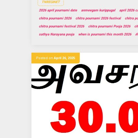
TNREGINET
2026 april pournami date
anmeegam kurippugal
april 2026 c
chitra pournami 2026
chitra pournami 2026 festival
chitra p
chitra pournami festival 2026
chitra pournami Pooja 2026
ch
sathya Narayana pooja
when is pournami this month 2026
ச
Posted on
April 26, 2025