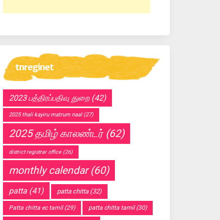
tnreginet
2023 பத்திரப்பதிவு துறை
(42)
2025 thali kayiru matrum naal
(27)
2025 தமிழ் காலண்டர்
(62)
district registrar office
(26)
monthly calendar
(60)
patta
(41)
patta chitta
(32)
Patta chitta ec tamil
(29)
patta chitta tamil
(30)