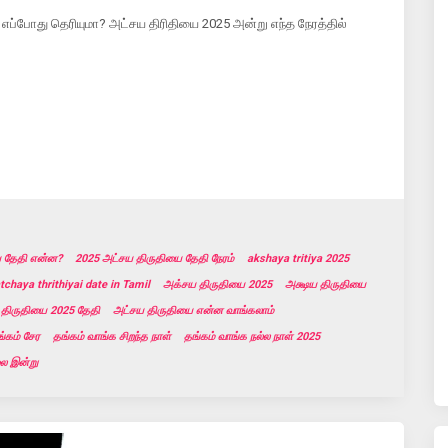
 எப்போது தெரியுமா? அட்சய திரிதியை 2025 அன்று எந்த நேரத்தில்
ை தேதி என்ன?
2025 அட்சய திருதியை தேதி நேரம்
akshaya tritiya 2025
tchaya thrithiyai date in Tamil
அக்சய திருதியை 2025
அக்ஷய திருதியை
 திருதியை 2025 தேதி
அட்சய திருதியை என்ன வாங்கலாம்
்கம் சேர
தங்கம் வாங்க சிறந்த நாள்
தங்கம் வாங்க நல்ல நாள் 2025
லை இன்று