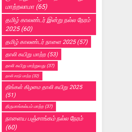
மாற்றலாமா
(65)
தமிழ் காலண்டர் இன்று நல்ல நேரம்
2025
(60)
தமிழ் காலண்டர் நாளை 2025
(57)
தாலி கயிறு மாற்ற
(53)
தாலி கயிறு மாற்றுவது
(37)
தாலி சரடு மாற்ற
(32)
திங்கள் கிழமை தாலி கயிறு 2025
(51)
திருமாங்கல்யம் மாற்ற
(37)
நாளைய பஞ்சாங்கம் நல்ல நேரம்
(60)