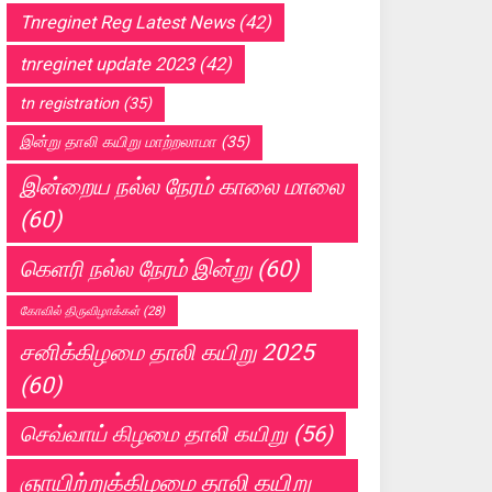
Tnreginet Reg Latest News
(42)
tnreginet update 2023
(42)
tn registration
(35)
இன்று தாலி கயிறு மாற்றலாமா
(35)
இன்றைய நல்ல நேரம் காலை மாலை
(60)
கெளரி நல்ல நேரம் இன்று
(60)
கோவில் திருவிழாக்கள்
(28)
சனிக்கிழமை தாலி கயிறு 2025
(60)
செவ்வாய் கிழமை தாலி கயிறு
(56)
ஞாயிற்றுக்கிழமை தாலி கயிறு