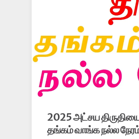
2025 அட்சய திருதியை
தங்கம் வாங்க நல்ல நேரம