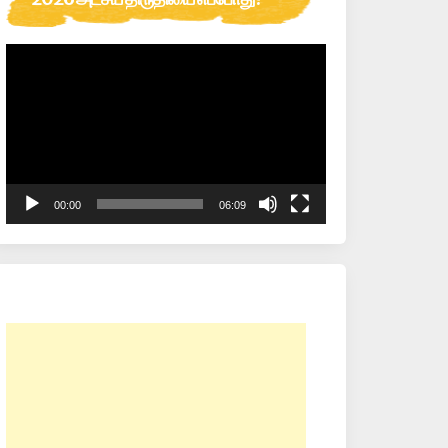
Video
Player
00:00
06:09