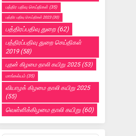
பத்திர பதிவு செய்திகள்
(35)
பத்திர பதிவு செய்திகள் 2023
(30)
பத்திரப்பதிவு துறை
(62)
பத்திரப்பதிவு துறை செய்திகள்
2019
(58)
புதன் கிழமை தாலி கயிறு 2025
(53)
மாங்கல்யம்
(35)
வியாழக் கிழமை தாலி கயிறு 2025
(55)
வெள்ளிக்கிழமை தாலி கயிறு
(60)