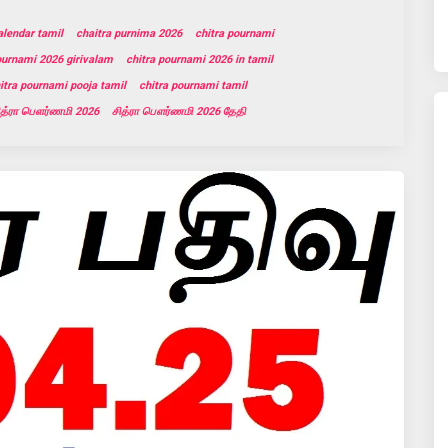
alendar tamil
chaitra purnima 2026
chitra pournami
ournami 2026 girivalam
chitra pournami 2026 in tamil
itra pournami pooja tamil
chitra pournami tamil
ித்ரா பௌர்ணமி 2026
சித்ரா பௌர்ணமி 2026 தேதி