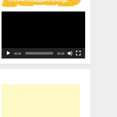
Video
Player
00:00
06:09