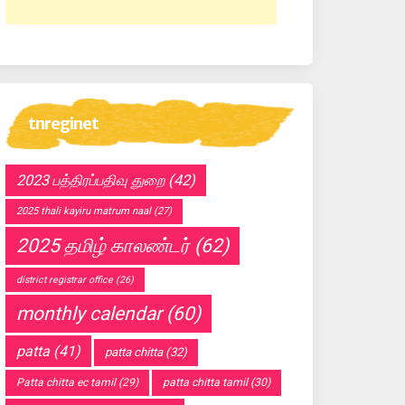
tnreginet
2023 பத்திரப்பதிவு துறை
(42)
2025 thali kayiru matrum naal
(27)
2025 தமிழ் காலண்டர்
(62)
district registrar office
(26)
monthly calendar
(60)
patta
(41)
patta chitta
(32)
Patta chitta ec tamil
(29)
patta chitta tamil
(30)