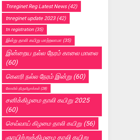
Tnreginet Reg Latest News
(42)
tnreginet update 2023
(42)
tn registration
(35)
இன்று தாலி கயிறு மாற்றலாமா
(35)
இன்றைய நல்ல நேரம் காலை மாலை
(60)
கெளரி நல்ல நேரம் இன்று
(60)
கோவில் திருவிழாக்கள்
(28)
சனிக்கிழமை தாலி கயிறு 2025
(60)
செவ்வாய் கிழமை தாலி கயிறு
(56)
ஞாயிற்றுக்கிழமை தாலி கயிறு