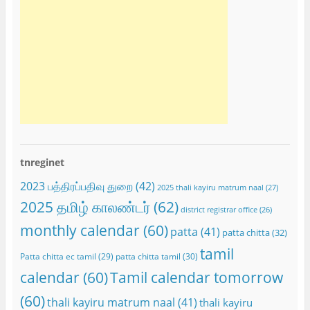
tnreginet
2023 பத்திரப்பதிவு துறை
(42)
2025 thali kayiru matrum naal
(27)
2025 தமிழ் காலண்டர்
(62)
district registrar office
(26)
monthly calendar
(60)
patta
(41)
patta chitta
(32)
tamil
Patta chitta ec tamil
(29)
patta chitta tamil
(30)
calendar
(60)
Tamil calendar tomorrow
(60)
thali kayiru matrum naal
(41)
thali kayiru