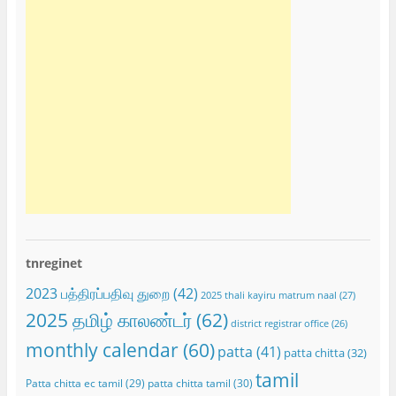
tnreginet
2023 பத்திரப்பதிவு துறை
(42)
2025 thali kayiru matrum naal
(27)
2025 தமிழ் காலண்டர்
(62)
district registrar office
(26)
monthly calendar
(60)
patta
(41)
patta chitta
(32)
tamil
Patta chitta ec tamil
(29)
patta chitta tamil
(30)