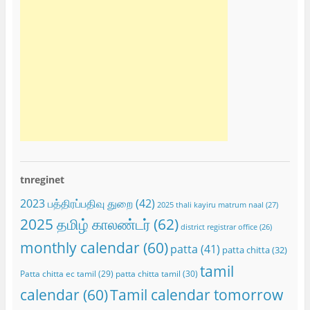
tnreginet
2023 பத்திரப்பதிவு துறை
(42)
2025 thali kayiru matrum naal
(27)
2025 தமிழ் காலண்டர்
(62)
district registrar office
(26)
monthly calendar
(60)
patta
(41)
patta chitta
(32)
tamil
Patta chitta ec tamil
(29)
patta chitta tamil
(30)
calendar
(60)
Tamil calendar tomorrow