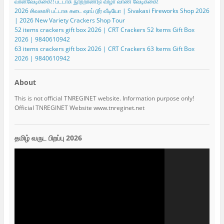
வானவேடிக்கை!! பட்டாசு நூற்றாண்டு விழா வாண வேடிக்கை!
2026 சிவகாசி பட்டாசு கடை ஷாப் டூர் வீடியோ | Sivakasi Fireworks Shop 2026
| 2026 New Variety Crackers Shop Tour
52 items crackers gift box 2026 | CRT Crackers 52 Items Gift Box
2026 | 9840610942
63 items crackers gift box 2026 | CRT Crackers 63 Items Gift Box
2026 | 9840610942
About
This is not official TNREGINET website. Information purpose only!
Official TNREGINET Website www.tnreginet.net
தமிழ் வருட பிறப்பு 2026
Video
Player