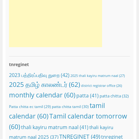
tnreginet
2023 பத்திரப்பதிவு துறை
(42)
2025 thali kayiru matrum naal
(27)
2025 தமிழ் காலண்டர்
(62)
district registrar office
(26)
monthly calendar
(60)
patta
(41)
patta chitta
(32)
tamil
Patta chitta ec tamil
(29)
patta chitta tamil
(30)
calendar
(60)
Tamil calendar tomorrow
(60)
thali kayiru matrum naal
(41)
thali kayiru
TNREGINET
(49)
tnreginet
matrum naal 2025
(37)