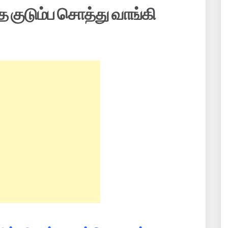
 குடும்ப சொத்து வாங்கி