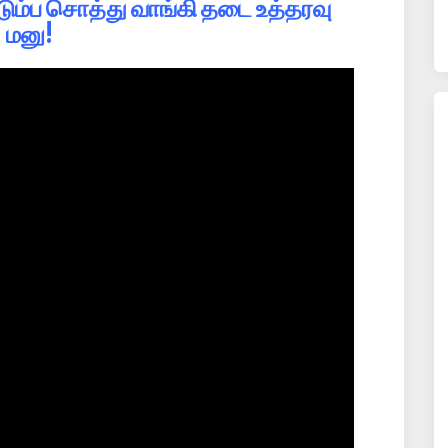
டும்ப சொத்து வாங்கி தடை உத்தரவு
மனு!