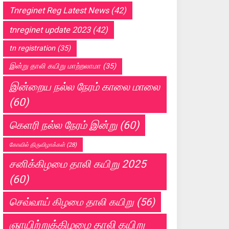
Tnreginet Reg Latest News
(42)
tnreginet update 2023
(42)
tn registration
(35)
இன்று தாலி கயிறு மாற்றலாமா
(35)
இன்றைய நல்ல நேரம் காலை மாலை
(60)
கெளரி நல்ல நேரம் இன்று
(60)
கோவில் திருவிழாக்கள்
(28)
சனிக்கிழமை தாலி கயிறு 2025
(60)
செவ்வாய் கிழமை தாலி கயிறு
(56)
ஞாயிற்றுக்கிழமை தாலி கயிறு