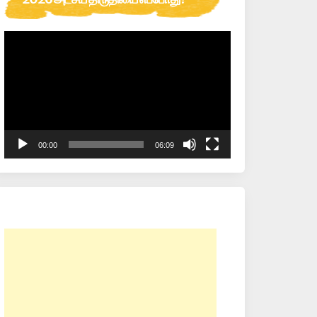
Video
Player
00:00
06:09