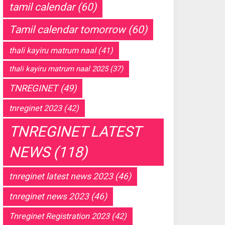
tamil calendar
(60)
Tamil calendar tomorrow
(60)
thali kayiru matrum naal
(41)
thali kayiru matrum naal 2025
(37)
TNREGINET
(49)
tnreginet 2023
(42)
TNREGINET LATEST
NEWS
(118)
tnreginet latest news 2023
(46)
tnreginet news 2023
(46)
Tnreginet Registration 2023
(42)