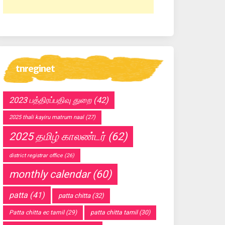
tnreginet
2023 பத்திரப்பதிவு துறை
(42)
2025 thali kayiru matrum naal
(27)
2025 தமிழ் காலண்டர்
(62)
district registrar office
(26)
monthly calendar
(60)
patta
(41)
patta chitta
(32)
Patta chitta ec tamil
(29)
patta chitta tamil
(30)