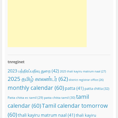
tnreginet
2023 பத்திரப்பதிவு துறை
(42)
2025 thali kayiru matrum naal
(27)
2025 தமிழ் காலண்டர்
(62)
district registrar office
(26)
monthly calendar
(60)
patta
(41)
patta chitta
(32)
tamil
Patta chitta ec tamil
(29)
patta chitta tamil
(30)
calendar
(60)
Tamil calendar tomorrow
(60)
thali kayiru matrum naal
(41)
thali kayiru