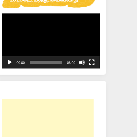
Video
Player
00:00
06:09