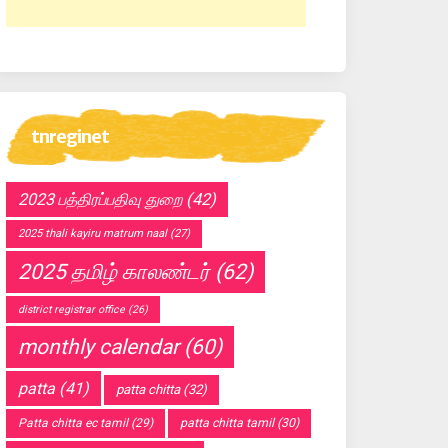
tnreginet
2023 பத்திரப்பதிவு துறை
(42)
2025 thali kayiru matrum naal
(27)
2025 தமிழ் காலண்டர்
(62)
district registrar office
(26)
monthly calendar
(60)
patta
(41)
patta chitta
(32)
Patta chitta ec tamil
(29)
patta chitta tamil
(30)