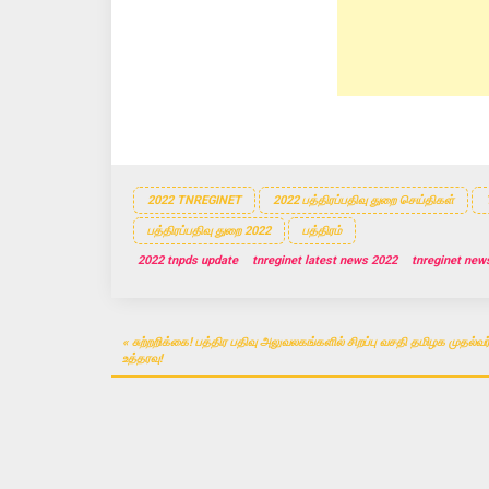
i
w
i
n
i
n
d
n
d
o
d
o
w
o
w
)
w
)
)
2022 TNREGINET
2022 பத்திரப்பதிவு துறை செய்திகள்
பத்திரப்பதிவு துறை 2022
பத்திரம்
2022 tnpds update
tnreginet latest news 2022
tnreginet new
Post
சுற்றறிக்கை! பத்திர பதிவு அலுவலகங்களில் சிறப்பு வசதி தமிழக முதல்வர
navigation
உத்தரவு!