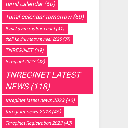
tamil calendar
(60)
Tamil calendar tomorrow
(60)
thali kayiru matrum naal
(41)
thali kayiru matrum naal 2025
(37)
TNREGINET
(49)
tnreginet 2023
(42)
TNREGINET LATEST
NEWS
(118)
tnreginet latest news 2023
(46)
tnreginet news 2023
(46)
Tnreginet Registration 2023
(42)