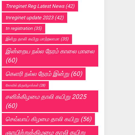
Tnreginet Reg Latest News
(42)
tnreginet update 2023
(42)
tn registration
(35)
இன்று தாலி கயிறு மாற்றலாமா
(35)
இன்றைய நல்ல நேரம் காலை மாலை
(60)
கெளரி நல்ல நேரம் இன்று
(60)
கோவில் திருவிழாக்கள்
(28)
சனிக்கிழமை தாலி கயிறு 2025
(60)
செவ்வாய் கிழமை தாலி கயிறு
(56)
ஞாயிற்றுக்கிழமை தாலி கயிறு