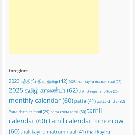
tnreginet
2023 பத்திரப்பதிவு துறை
(42)
2025 thali kayiru matrum naal
(27)
2025 தமிழ் காலண்டர்
(62)
district registrar office
(26)
monthly calendar
(60)
patta
(41)
patta chitta
(32)
tamil
Patta chitta ec tamil
(29)
patta chitta tamil
(30)
calendar
(60)
Tamil calendar tomorrow
(60)
thali kayiru matrum naal
(41)
thali kayiru