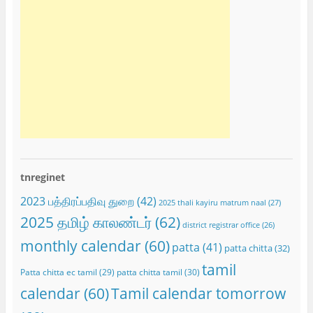
tnreginet
2023 பத்திரப்பதிவு துறை
(42)
2025 thali kayiru matrum naal
(27)
2025 தமிழ் காலண்டர்
(62)
district registrar office
(26)
monthly calendar
(60)
patta
(41)
patta chitta
(32)
tamil
Patta chitta ec tamil
(29)
patta chitta tamil
(30)
calendar
(60)
Tamil calendar tomorrow