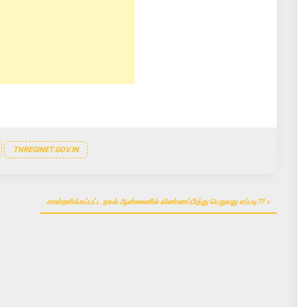
TNREGINET.GOV.IN
சான்றளிக்கப்பட்ட நகல் ஆன்லைனில் விண்ணப்பித்து பெறுவது எப்படி??