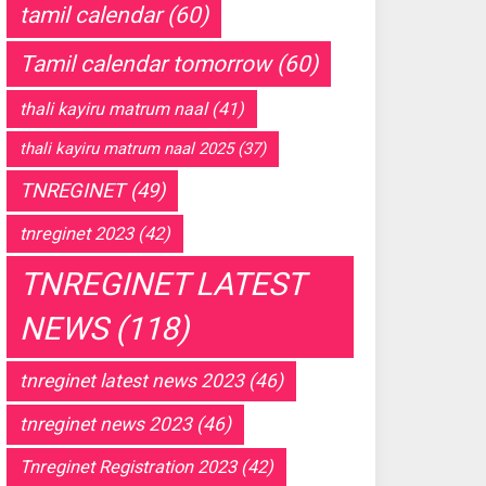
tamil calendar
(60)
Tamil calendar tomorrow
(60)
thali kayiru matrum naal
(41)
thali kayiru matrum naal 2025
(37)
TNREGINET
(49)
tnreginet 2023
(42)
TNREGINET LATEST
NEWS
(118)
tnreginet latest news 2023
(46)
tnreginet news 2023
(46)
Tnreginet Registration 2023
(42)