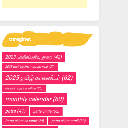
tnreginet
2023 பத்திரப்பதிவு துறை
(42)
2025 thali kayiru matrum naal
(27)
2025 தமிழ் காலண்டர்
(62)
district registrar office
(26)
monthly calendar
(60)
patta
(41)
patta chitta
(32)
Patta chitta ec tamil
(29)
patta chitta tamil
(30)