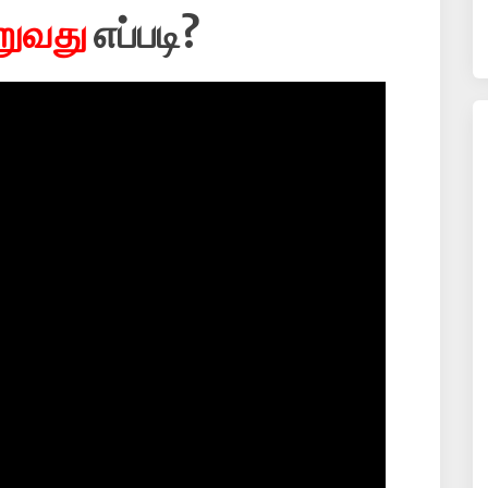
றுவது
எப்படி?