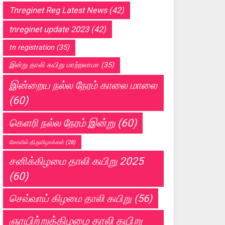
Tnreginet Reg Latest News
(42)
tnreginet update 2023
(42)
tn registration
(35)
இன்று தாலி கயிறு மாற்றலாமா
(35)
இன்றைய நல்ல நேரம் காலை மாலை
(60)
கெளரி நல்ல நேரம் இன்று
(60)
கோவில் திருவிழாக்கள்
(28)
சனிக்கிழமை தாலி கயிறு 2025
(60)
செவ்வாய் கிழமை தாலி கயிறு
(56)
ஞாயிற்றுக்கிழமை தாலி கயிறு