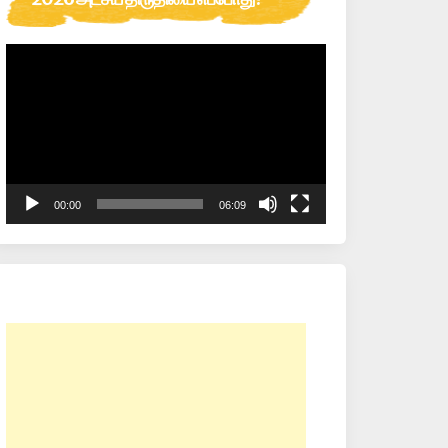
Video
Player
00:00
06:09