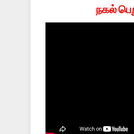
நகல் பெ