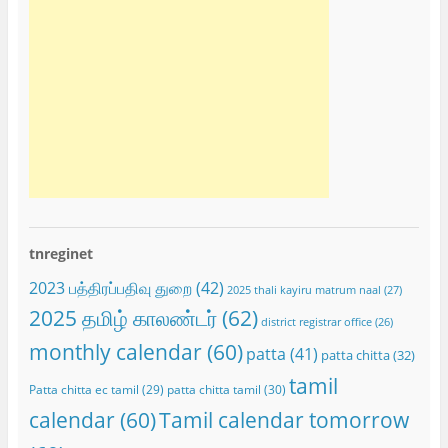
tnreginet
2023 பத்திரப்பதிவு துறை
(42)
2025 thali kayiru matrum naal
(27)
2025 தமிழ் காலண்டர்
(62)
district registrar office
(26)
monthly calendar
(60)
patta
(41)
patta chitta
(32)
tamil
Patta chitta ec tamil
(29)
patta chitta tamil
(30)
calendar
(60)
Tamil calendar tomorrow