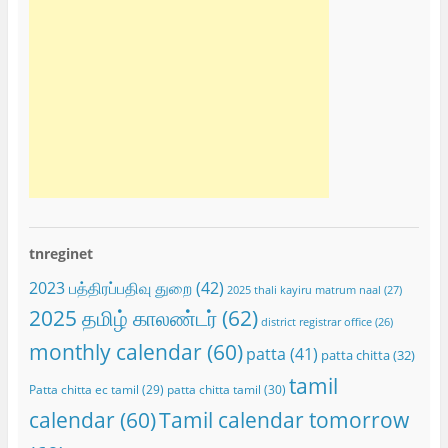
tnreginet
2023 பத்திரப்பதிவு துறை
(42)
2025 thali kayiru matrum naal
(27)
2025 தமிழ் காலண்டர்
(62)
district registrar office
(26)
monthly calendar
(60)
patta
(41)
patta chitta
(32)
tamil
Patta chitta ec tamil
(29)
patta chitta tamil
(30)
calendar
(60)
Tamil calendar tomorrow