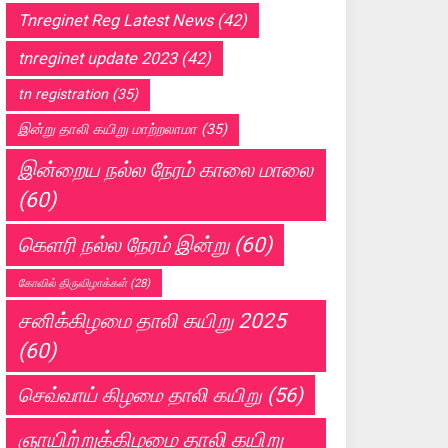
Tnreginet Reg Latest News
(42)
tnreginet update 2023
(42)
tn registration
(35)
இன்று தாலி கயிறு மாற்றலாமா
(35)
இன்றைய நல்ல நேரம் காலை மாலை
(60)
கெளரி நல்ல நேரம் இன்று
(60)
கோவில் திருவிழாக்கள்
(28)
சனிக்கிழமை தாலி கயிறு 2025
(60)
செவ்வாய் கிழமை தாலி கயிறு
(56)
ஞாயிற்றுக்கிழமை தாலி கயிறு