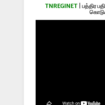
TNREGINET
| பத்திர ப
கொடுக்