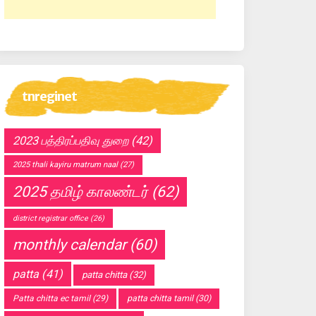
tnreginet
2023 பத்திரப்பதிவு துறை
(42)
2025 thali kayiru matrum naal
(27)
2025 தமிழ் காலண்டர்
(62)
district registrar office
(26)
monthly calendar
(60)
patta
(41)
patta chitta
(32)
Patta chitta ec tamil
(29)
patta chitta tamil
(30)