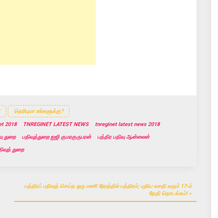
தெரியுமா உங்களுக்கு?
et 2018
TNREGINET LATEST NEWS
tnreginet latest news 2018
வு துறை
பதிவுத்துறை ஐஜி குமரகுருபரன்
பத்திர பதிவு ஆன்லைன்
திவுத் துறை
பத்திரப் பதிவுத் செய்த ஒரு மணி நேரத்தில் பத்திரம்; புதிய வசதி வரும் 17-ம்
தேதி தொடக்கம் !