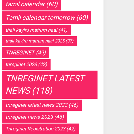
tamil calendar
(60)
Tamil calendar tomorrow
(60)
thali kayiru matrum naal
(41)
thali kayiru matrum naal 2025
(37)
TNREGINET
(49)
tnreginet 2023
(42)
TNREGINET LATEST
NEWS
(118)
tnreginet latest news 2023
(46)
tnreginet news 2023
(46)
Tnreginet Registration 2023
(42)