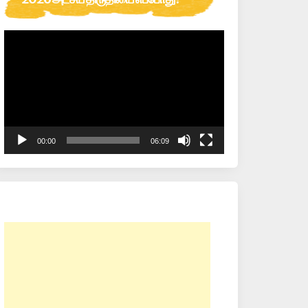
Video
Player
00:00
06:09