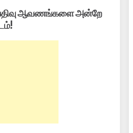
 பதிவு ஆவணங்களை அன்றே
டம்!