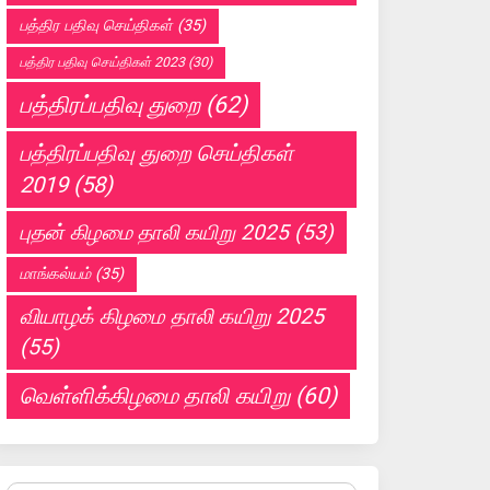
பத்திர பதிவு செய்திகள்
(35)
பத்திர பதிவு செய்திகள் 2023
(30)
பத்திரப்பதிவு துறை
(62)
பத்திரப்பதிவு துறை செய்திகள்
2019
(58)
புதன் கிழமை தாலி கயிறு 2025
(53)
மாங்கல்யம்
(35)
வியாழக் கிழமை தாலி கயிறு 2025
(55)
வெள்ளிக்கிழமை தாலி கயிறு
(60)