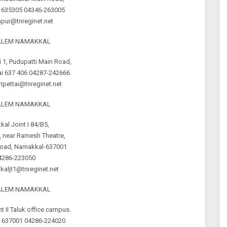
 635305 04346-263005
pur@tnreginet.net
SALEM NAMAKKAL
 1, Pudupatti Main Road,
ai 637 406 04287-242666
ipettai@tnreginet.net
SALEM NAMAKKAL
al Joint I 84/B5,
 near Ramesh Theatre,
 Road, Namakkal-637001
4286-223050
aljt1@tnreginet.net
SALEM NAMAKKAL
 II Taluk office campus.
 637001 04286-224020