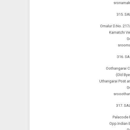
sronamakk
315. S
Omalur D.No. 217/
Kamatchi Vee
0
srooma
316. S
Oothangarai C
(Old Bye
Uthangarai Post an
0
srooothan
317. S
Palacode 
Opp.Indian 
0