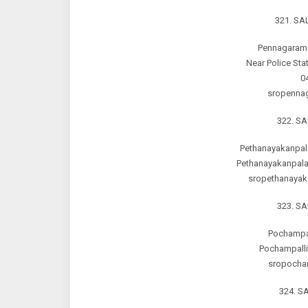
321. S
Pennagaram 
Near Police Sta
0
sropennag
322. S
Pethanayakanpal
Pethanayakanpala
sropethanayak
323. S
Pochampall
Pochampalli
sropocham
324. 