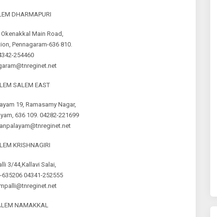
ALEM DHARMAPURI
Okenakkal Main Road,
tion, Pennagaram-636 810.
4342-254460
aram@tnreginet.net
ALEM SALEM EAST
ayam 19, Ramasamy Nagar,
yam, 636 109. 04282-221699
anpalayam@tnreginet.net
ALEM KRISHNAGIRI
i 3/44,Kallavi Salai,
-635206 04341-252555
palli@tnreginet.net
SALEM NAMAKKAL