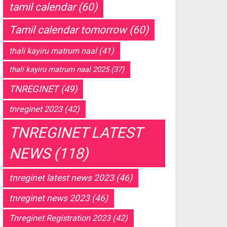
tamil calendar
(60)
Tamil calendar tomorrow
(60)
thali kayiru matrum naal
(41)
thali kayiru matrum naal 2025
(37)
TNREGINET
(49)
tnreginet 2023
(42)
TNREGINET LATEST
NEWS
(118)
tnreginet latest news 2023
(46)
tnreginet news 2023
(46)
Tnreginet Registration 2023
(42)