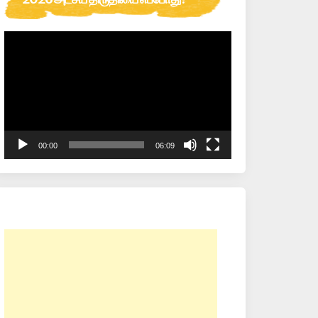
Video
Player
00:00
06:09