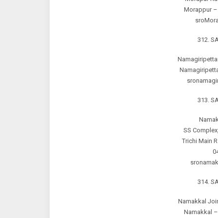
Morappur –
sroMora
312. 
Namagiripettai
Namagiripett
sronamagir
313. 
Namakk
SS Complex,
Trichi Main
0
sronamakk
314. 
Namakkal Joint
Namakkal –