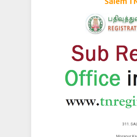
Salem T
311. S
Morapur Ka