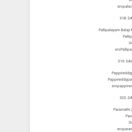
sropala
318. 
Pallipalayam Balaji
Palli
0
sroPallip
319. S
Pappireddy
Pappireddypa
sropappired
320. 
Paramathi 
Par
0
sroparam