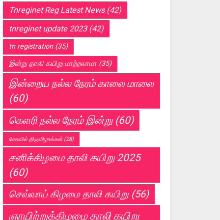
Tnreginet Reg Latest News
(42)
tnreginet update 2023
(42)
tn registration
(35)
இன்று தாலி கயிறு மாற்றலாமா
(35)
இன்றைய நல்ல நேரம் காலை மாலை
(60)
கெளரி நல்ல நேரம் இன்று
(60)
கோவில் திருவிழாக்கள்
(28)
சனிக்கிழமை தாலி கயிறு 2025
(60)
செவ்வாய் கிழமை தாலி கயிறு
(56)
ஞாயிற்றுக்கிழமை தாலி கயிறு