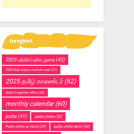
tnreginet
2023 பத்திரப்பதிவு துறை
(42)
2025 thali kayiru matrum naal
(27)
2025 தமிழ் காலண்டர்
(62)
district registrar office
(26)
monthly calendar
(60)
patta
(41)
patta chitta
(32)
Patta chitta ec tamil
(29)
patta chitta tamil
(30)