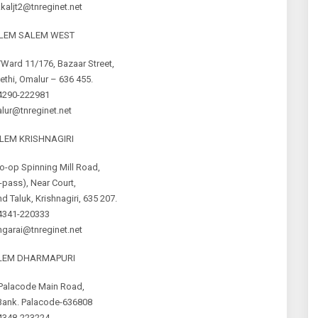
aljt2@tnreginet.net
ALEM SALEM WEST
Ward 11/176, Bazaar Street,
thi, Omalur – 636 455.
4290-222981
lur@tnreginet.net
ALEM KRISHNAGIRI
o-op Spinning Mill Road,
-pass), Near Court,
d Taluk, Krishnagiri, 635 207.
4341-220333
garai@tnreginet.net
ALEM DHARMAPURI
Palacode Main Road,
Bank. Palacode-636808
4348-223224