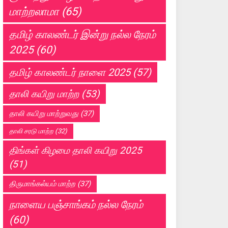
மாற்றலாமா
(65)
தமிழ் காலண்டர் இன்று நல்ல நேரம்
2025
(60)
தமிழ் காலண்டர் நாளை 2025
(57)
தாலி கயிறு மாற்ற
(53)
தாலி கயிறு மாற்றுவது
(37)
தாலி சரடு மாற்ற
(32)
திங்கள் கிழமை தாலி கயிறு 2025
(51)
திருமாங்கல்யம் மாற்ற
(37)
நாளைய பஞ்சாங்கம் நல்ல நேரம்
(60)