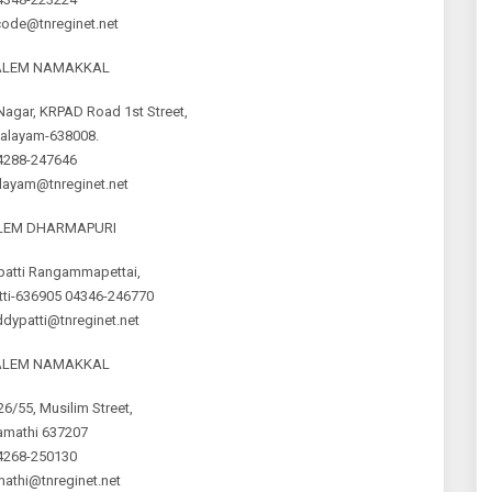
code@tnreginet.net
SALEM NAMAKKAL
 Nagar, KRPAD Road 1st Street,
palayam-638008.
4288-247646
alayam@tnreginet.net
ALEM DHARMAPURI
patti Rangammapettai,
tti-636905 04346-246770
dypatti@tnreginet.net
SALEM NAMAKKAL
26/55, Musilim Street,
amathi 637207
4268-250130
athi@tnreginet.net