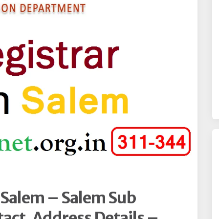
e Salem – Salem Sub
tact, Address Details –