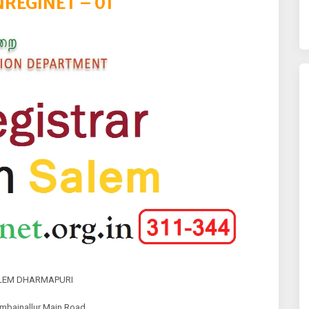
NREGINET – 01
ALEM DHARMAPURI
mbainallur Main Road,