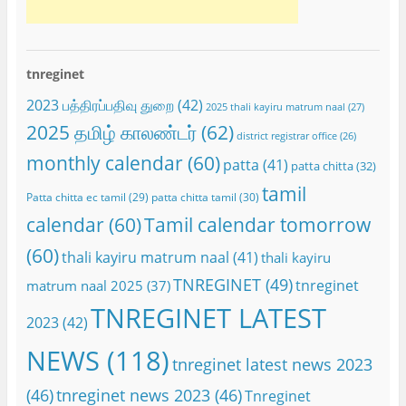
tnreginet
2023 பத்திரப்பதிவு துறை
(42)
2025 thali kayiru matrum naal
(27)
2025 தமிழ் காலண்டர்
(62)
district registrar office
(26)
monthly calendar
(60)
patta
(41)
patta chitta
(32)
tamil
Patta chitta ec tamil
(29)
patta chitta tamil
(30)
calendar
(60)
Tamil calendar tomorrow
(60)
thali kayiru matrum naal
(41)
thali kayiru
TNREGINET
(49)
tnreginet
matrum naal 2025
(37)
TNREGINET LATEST
2023
(42)
NEWS
(118)
tnreginet latest news 2023
(46)
tnreginet news 2023
(46)
Tnreginet