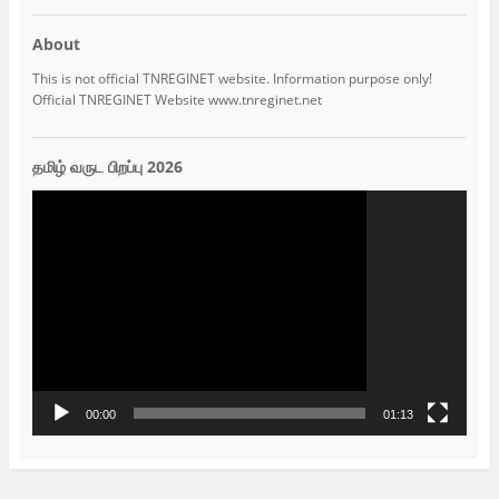
About
This is not official TNREGINET website. Information purpose only!
Official TNREGINET Website www.tnreginet.net
தமிழ் வருட பிறப்பு 2026
Video
Player
00:00
01:13