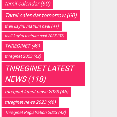
tamil calendar
(60)
Tamil calendar tomorrow
(60)
thali kayiru matrum naal
(41)
thali kayiru matrum naal 2025
(37)
TNREGINET
(49)
tnreginet 2023
(42)
TNREGINET LATEST
NEWS
(118)
tnreginet latest news 2023
(46)
tnreginet news 2023
(46)
Tnreginet Registration 2023
(42)