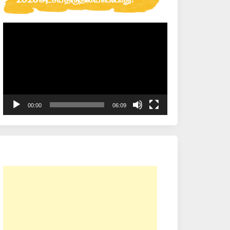
Video
Player
00:00
06:09