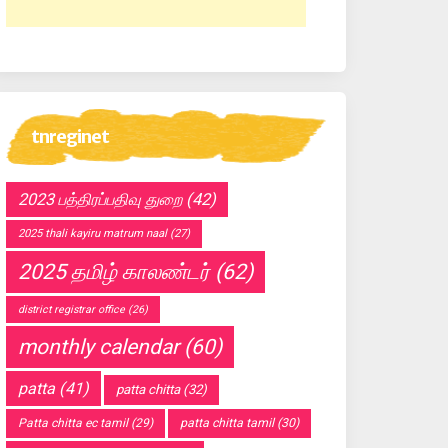
tnreginet
2023 பத்திரப்பதிவு துறை
(42)
2025 thali kayiru matrum naal
(27)
2025 தமிழ் காலண்டர்
(62)
district registrar office
(26)
monthly calendar
(60)
patta
(41)
patta chitta
(32)
Patta chitta ec tamil
(29)
patta chitta tamil
(30)