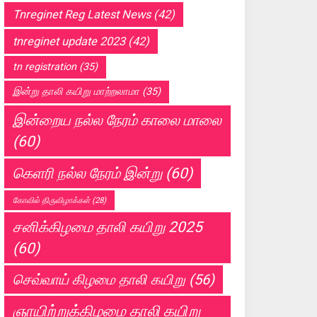
Tnreginet Reg Latest News
(42)
tnreginet update 2023
(42)
tn registration
(35)
இன்று தாலி கயிறு மாற்றலாமா
(35)
இன்றைய நல்ல நேரம் காலை மாலை
(60)
கெளரி நல்ல நேரம் இன்று
(60)
கோவில் திருவிழாக்கள்
(28)
சனிக்கிழமை தாலி கயிறு 2025
(60)
செவ்வாய் கிழமை தாலி கயிறு
(56)
ஞாயிற்றுக்கிழமை தாலி கயிறு