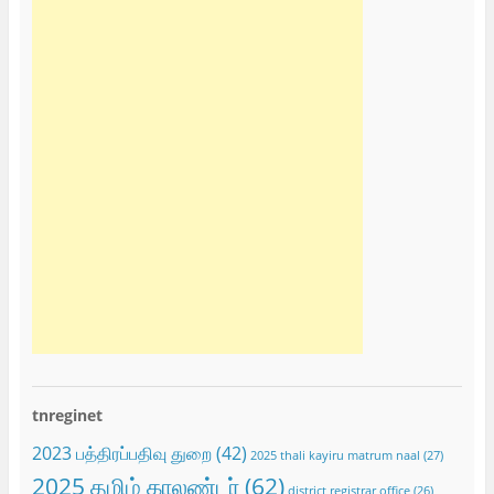
tnreginet
2023 பத்திரப்பதிவு துறை
(42)
2025 thali kayiru matrum naal
(27)
2025 தமிழ் காலண்டர்
(62)
district registrar office
(26)