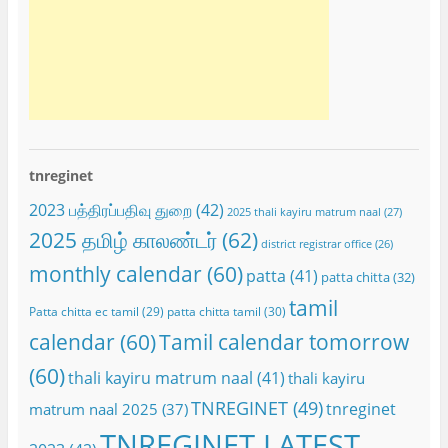
tnreginet
2023 பத்திரப்பதிவு துறை
(42)
2025 thali kayiru matrum naal
(27)
2025 தமிழ் காலண்டர்
(62)
district registrar office
(26)
monthly calendar
(60)
patta
(41)
patta chitta
(32)
tamil
Patta chitta ec tamil
(29)
patta chitta tamil
(30)
calendar
(60)
Tamil calendar tomorrow
(60)
thali kayiru matrum naal
(41)
thali kayiru
TNREGINET
(49)
tnreginet
matrum naal 2025
(37)
TNREGINET LATEST