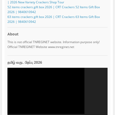
| 2026 New Variety Crackers Shop Tour
52 items crackers gift box 2026 | CRT Crackers 52 Items Gift Box
2026 | 9840610942
63 items crackers gift box 2026 | CRT Crackers 63 Items Gift Box
2026 | 9840610942
About
This is not official TNREGINET website. Information purpose only!
Official TNREGINET Website www.tnreginet.net
தமிழ் வருட பிறப்பு 2026
Video
Player