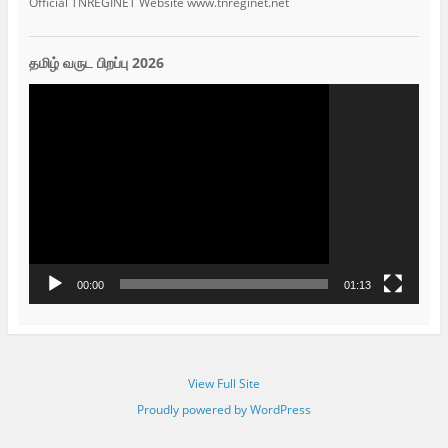
Official TNREGINET Website www.tnreginet.net
தமிழ் வருட பிறப்பு 2026
Video
Player
00:00
01:13
View Full Site
Proudly powered by WordPress