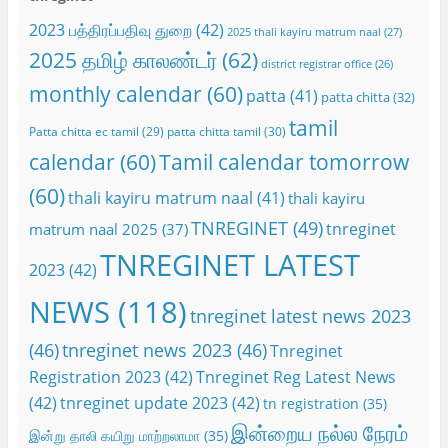
2023 பத்திரப்பதிவு துறை
(42)
2025 thali kayiru matrum naal
(27)
2025 தமிழ் காலண்டர்
(62)
district registrar office
(26)
monthly calendar
(60)
patta
(41)
patta chitta
(32)
tamil
Patta chitta ec tamil
(29)
patta chitta tamil
(30)
calendar
(60)
Tamil calendar tomorrow
(60)
thali kayiru matrum naal
(41)
thali kayiru
TNREGINET
(49)
tnreginet
matrum naal 2025
(37)
TNREGINET LATEST
2023
(42)
NEWS
(118)
tnreginet latest news 2023
(46)
tnreginet news 2023
(46)
Tnreginet
Registration 2023
(42)
Tnreginet Reg Latest News
(42)
tnreginet update 2023
(42)
tn registration
(35)
இன்றைய நல்ல நேரம்
இன்று தாலி கயிறு மாற்றலாமா
(35)