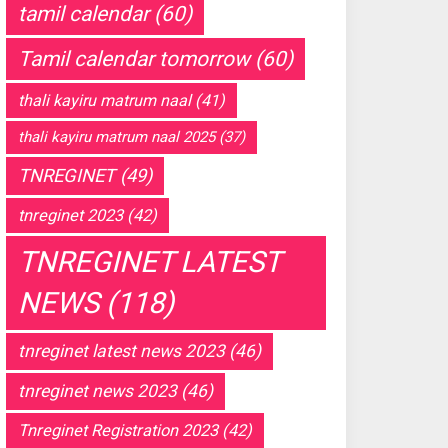
tamil calendar
(60)
Tamil calendar tomorrow
(60)
thali kayiru matrum naal
(41)
thali kayiru matrum naal 2025
(37)
TNREGINET
(49)
tnreginet 2023
(42)
TNREGINET LATEST
NEWS
(118)
tnreginet latest news 2023
(46)
tnreginet news 2023
(46)
Tnreginet Registration 2023
(42)