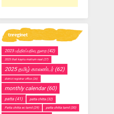
tnreginet
2023 பத்திரப்பதிவு துறை
(42)
2025 thali kayiru matrum naal
(27)
2025 தமிழ் காலண்டர்
(62)
district registrar office
(26)
monthly calendar
(60)
patta
(41)
patta chitta
(32)
Patta chitta ec tamil
(29)
patta chitta tamil
(30)