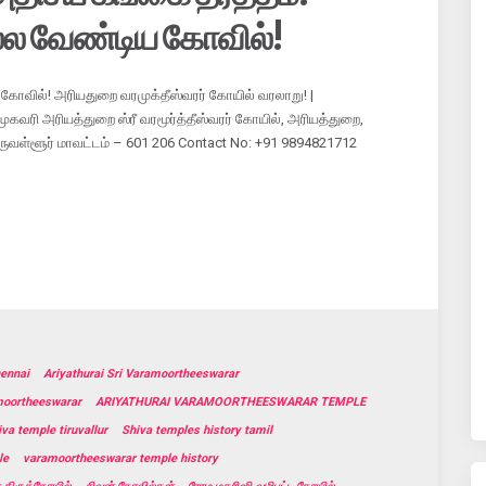
ல்ல வேண்டிய கோவில்!
ோவில்! அரியதுறை வரமுக்தீஸ்வரர் கோயில் வரலாறு! |
ுகவரி அரியத்துறை ஸ்ரீ வரமூர்த்தீஸ்வரர் கோயில், அரியத்துறை,
ிருவள்ளூர் மாவட்டம் – 601 206 Contact No: +91 9894821712
hennai
Ariyathurai Sri Varamoortheeswarar
moortheeswarar
ARIYATHURAI VARAMOORTHEESWARAR TEMPLE
iva temple tiruvallur
Shiva temples history tamil
le
varamoortheeswarar temple history