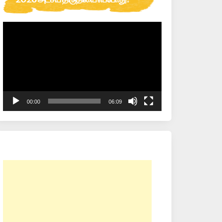
Video
Player
00:00
06:09