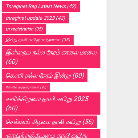
Tnreginet Reg Latest News
(42)
tnreginet update 2023
(42)
tn registration
(35)
இன்று தாலி கயிறு மாற்றலாமா
(35)
இன்றைய நல்ல நேரம் காலை மாலை
(60)
கெளரி நல்ல நேரம் இன்று
(60)
கோவில் திருவிழாக்கள்
(28)
சனிக்கிழமை தாலி கயிறு 2025
(60)
செவ்வாய் கிழமை தாலி கயிறு
(56)
ஞாயிற்றுக்கிழமை தாலி கயிறு