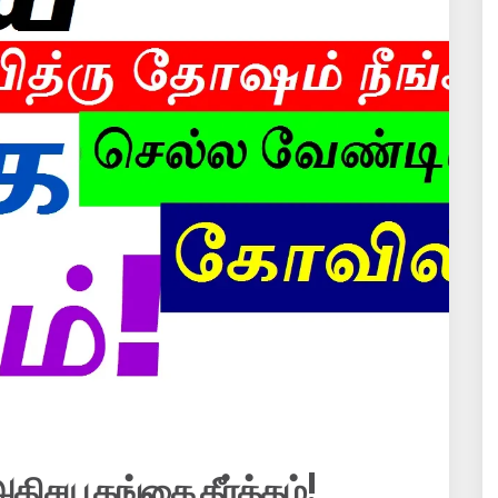
திசய கங்கை தீர்த்தம்!