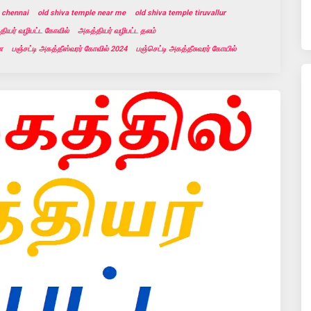
n chennai
old shiva temple near me
old shiva temple tiruvallur
தியர் வழிபட்ட கோவில்
அகத்தியர் வழிபட்ட தலம்
ை
பஞ்சட்டி அகத்தீஸ்வரர் கோவில் 2024
பஞ்செட்டி அகத்தீசுவரர் கோயில்