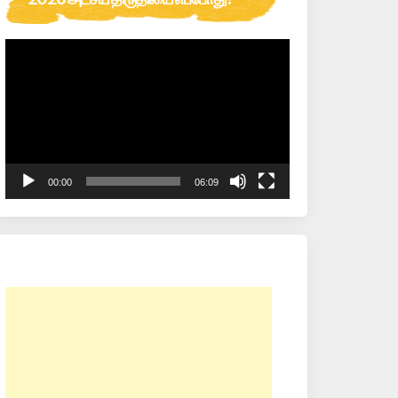
Video
Player
00:00
06:09