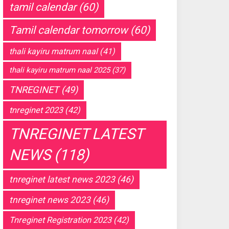
tamil calendar
(60)
Tamil calendar tomorrow
(60)
thali kayiru matrum naal
(41)
thali kayiru matrum naal 2025
(37)
TNREGINET
(49)
tnreginet 2023
(42)
TNREGINET LATEST
NEWS
(118)
tnreginet latest news 2023
(46)
tnreginet news 2023
(46)
Tnreginet Registration 2023
(42)