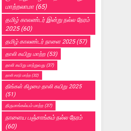
மாற்றலாமா
(65)
தமிழ் காலண்டர் இன்று நல்ல நேரம்
2025
(60)
தமிழ் காலண்டர் நாளை 2025
(57)
தாலி கயிறு மாற்ற
(53)
தாலி கயிறு மாற்றுவது
(37)
தாலி சரடு மாற்ற
(32)
திங்கள் கிழமை தாலி கயிறு 2025
(51)
திருமாங்கல்யம் மாற்ற
(37)
நாளைய பஞ்சாங்கம் நல்ல நேரம்
(60)