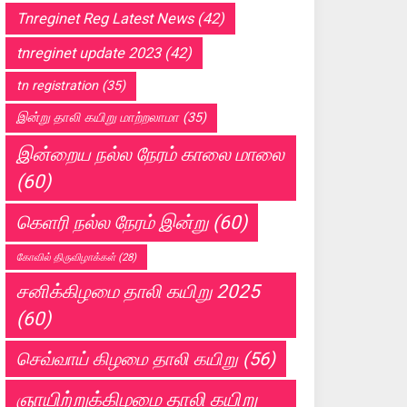
Tnreginet Reg Latest News
(42)
tnreginet update 2023
(42)
tn registration
(35)
இன்று தாலி கயிறு மாற்றலாமா
(35)
இன்றைய நல்ல நேரம் காலை மாலை
(60)
கெளரி நல்ல நேரம் இன்று
(60)
கோவில் திருவிழாக்கள்
(28)
சனிக்கிழமை தாலி கயிறு 2025
(60)
செவ்வாய் கிழமை தாலி கயிறு
(56)
ஞாயிற்றுக்கிழமை தாலி கயிறு