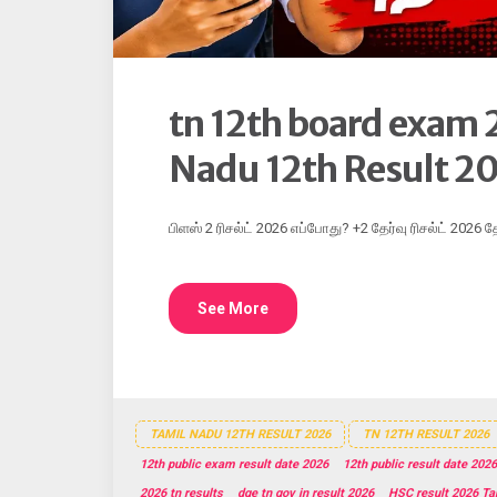
tn 12th board exam 
Nadu 12th Result 2026
பிளஸ் 2 ரிசல்ட் 2026 எப்போது? +2 தேர்வு ரிசல்ட் 2026
See More
TAMIL NADU 12TH RESULT 2026
TN 12TH RESULT 2026
12th public exam result date 2026
12th public result date 2026
2026 tn results
dge tn gov in result 2026
HSC result 2026 Ta