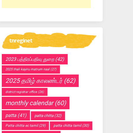
tnreginet
2023 பத்திரப்பதிவு துறை
(42)
2025 thali kayiru matrum naal
(27)
2025 தமிழ் காலண்டர்
(62)
district registrar office
(26)
monthly calendar
(60)
patta
(41)
patta chitta
(32)
Patta chitta ec tamil
(29)
patta chitta tamil
(30)