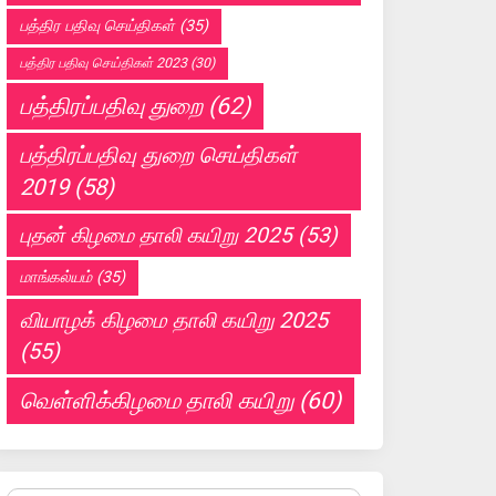
பத்திர பதிவு செய்திகள்
(35)
பத்திர பதிவு செய்திகள் 2023
(30)
பத்திரப்பதிவு துறை
(62)
பத்திரப்பதிவு துறை செய்திகள்
2019
(58)
புதன் கிழமை தாலி கயிறு 2025
(53)
மாங்கல்யம்
(35)
வியாழக் கிழமை தாலி கயிறு 2025
(55)
வெள்ளிக்கிழமை தாலி கயிறு
(60)