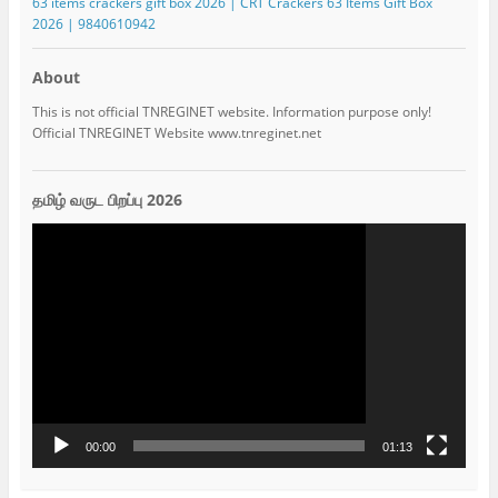
63 items crackers gift box 2026 | CRT Crackers 63 Items Gift Box
2026 | 9840610942
About
This is not official TNREGINET website. Information purpose only!
Official TNREGINET Website www.tnreginet.net
தமிழ் வருட பிறப்பு 2026
Video
Player
00:00
01:13