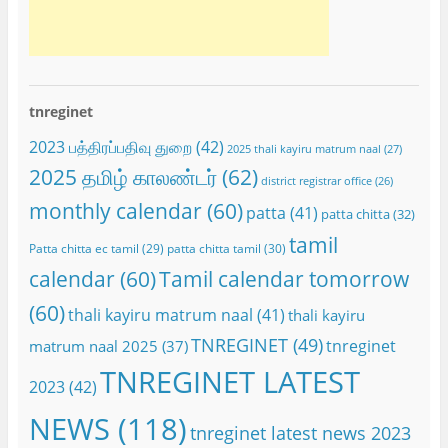
tnreginet
2023 பத்திரப்பதிவு துறை
(42)
2025 thali kayiru matrum naal
(27)
2025 தமிழ் காலண்டர்
(62)
district registrar office
(26)
monthly calendar
(60)
patta
(41)
patta chitta
(32)
tamil
Patta chitta ec tamil
(29)
patta chitta tamil
(30)
calendar
(60)
Tamil calendar tomorrow
(60)
thali kayiru matrum naal
(41)
thali kayiru
TNREGINET
(49)
tnreginet
matrum naal 2025
(37)
TNREGINET LATEST
2023
(42)
NEWS
(118)
tnreginet latest news 2023