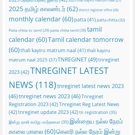
2025 thali kayiru matrum naal
(27)
2025 தமிழ் காலண்டர்
(62)
district registrar office
(26)
monthly calendar
(60)
patta
(41)
patta chitta
(32)
tamil
Patta chitta ec tamil
(29)
patta chitta tamil
(30)
calendar
(60)
Tamil calendar tomorrow
(60)
thali kayiru matrum naal
(41)
thali kayiru
TNREGINET
(49)
tnreginet
matrum naal 2025
(37)
TNREGINET LATEST
2023
(42)
NEWS
(118)
tnreginet latest news 2023
(46)
tnreginet news 2023
(46)
Tnreginet
Registration 2023
(42)
Tnreginet Reg Latest News
(42)
tnreginet update 2023
(42)
tn registration
(35)
இன்றைய நல்ல நேரம்
இன்று தாலி கயிறு மாற்றலாமா
(35)
காலை மாலை
(60)
கெளரி நல்ல நேரம் இன்று