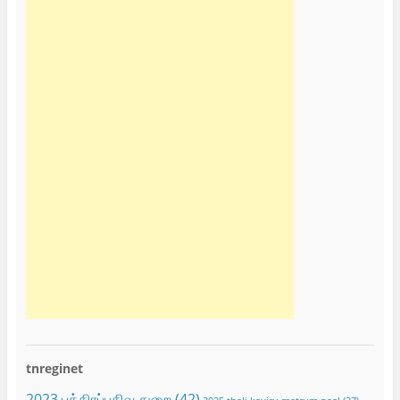
tnreginet
2023 பத்திரப்பதிவு துறை
(42)