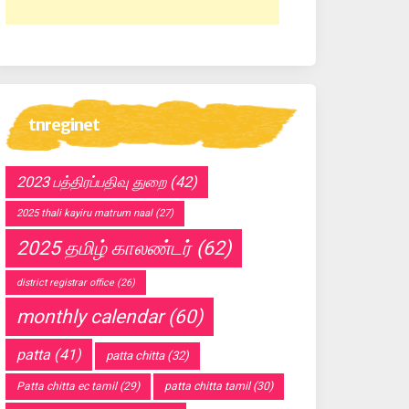
tnreginet
2023 பத்திரப்பதிவு துறை
(42)
2025 thali kayiru matrum naal
(27)
2025 தமிழ் காலண்டர்
(62)
district registrar office
(26)
monthly calendar
(60)
patta
(41)
patta chitta
(32)
Patta chitta ec tamil
(29)
patta chitta tamil
(30)