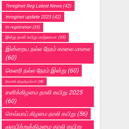
Tnreginet Reg Latest News
(42)
tnreginet update 2023
(42)
tn registration
(35)
இன்று தாலி கயிறு மாற்றலாமா
(35)
இன்றைய நல்ல நேரம் காலை மாலை
(60)
கெளரி நல்ல நேரம் இன்று
(60)
கோவில் திருவிழாக்கள்
(28)
சனிக்கிழமை தாலி கயிறு 2025
(60)
செவ்வாய் கிழமை தாலி கயிறு
(56)
ஞாயிற்றுக்கிழமை தாலி கயிறு