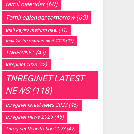
tamil calendar
(60)
Tamil calendar tomorrow
(60)
thali kayiru matrum naal
(41)
thali kayiru matrum naal 2025
(37)
TNREGINET
(49)
tnreginet 2023
(42)
TNREGINET LATEST
NEWS
(118)
tnreginet latest news 2023
(46)
tnreginet news 2023
(46)
Tnreginet Registration 2023
(42)