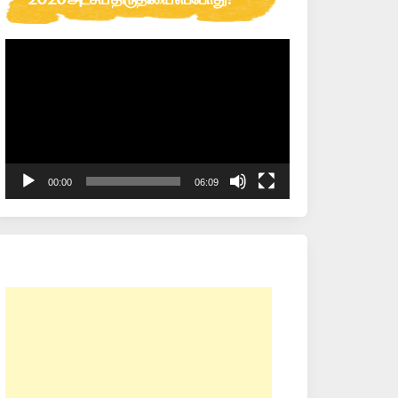
Video
Player
00:00
06:09