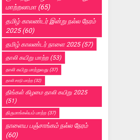
மாற்றலாமா
(65)
தமிழ் காலண்டர் இன்று நல்ல நேரம்
2025
(60)
தமிழ் காலண்டர் நாளை 2025
(57)
தாலி கயிறு மாற்ற
(53)
தாலி கயிறு மாற்றுவது
(37)
தாலி சரடு மாற்ற
(32)
திங்கள் கிழமை தாலி கயிறு 2025
(51)
திருமாங்கல்யம் மாற்ற
(37)
நாளைய பஞ்சாங்கம் நல்ல நேரம்
(60)