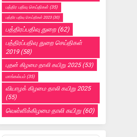
பத்திர பதிவு செய்திகள்
(35)
பத்திர பதிவு செய்திகள் 2023
(30)
பத்திரப்பதிவு துறை
(62)
பத்திரப்பதிவு துறை செய்திகள்
2019
(58)
புதன் கிழமை தாலி கயிறு 2025
(53)
மாங்கல்யம்
(35)
வியாழக் கிழமை தாலி கயிறு 2025
(55)
வெள்ளிக்கிழமை தாலி கயிறு
(60)