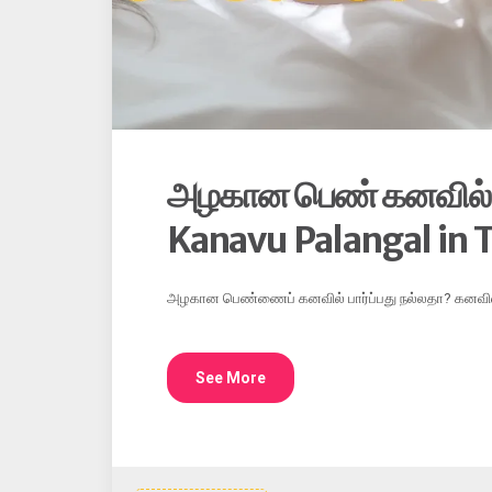
அழகான பெண் கனவில் வ
Kanavu Palangal in 
அழகான பெண்ணைப் கனவில் பார்ப்பது நல்லதா? கனவில் 
See More