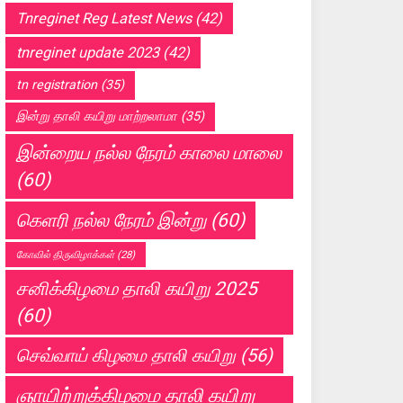
Tnreginet Reg Latest News
(42)
tnreginet update 2023
(42)
tn registration
(35)
இன்று தாலி கயிறு மாற்றலாமா
(35)
இன்றைய நல்ல நேரம் காலை மாலை
(60)
கெளரி நல்ல நேரம் இன்று
(60)
கோவில் திருவிழாக்கள்
(28)
சனிக்கிழமை தாலி கயிறு 2025
(60)
செவ்வாய் கிழமை தாலி கயிறு
(56)
ஞாயிற்றுக்கிழமை தாலி கயிறு