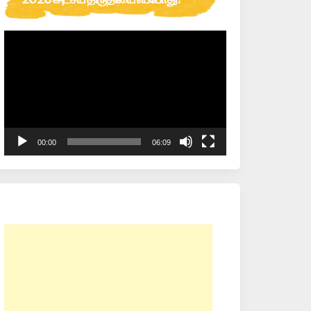
Video
Player
00:00
06:09