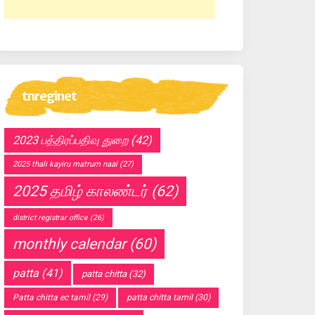
tnreginet
2023 பத்திரப்பதிவு துறை
(42)
2025 thali kayiru matrum naal
(27)
2025 தமிழ் காலண்டர்
(62)
district registrar office
(26)
monthly calendar
(60)
patta
(41)
patta chitta
(32)
Patta chitta ec tamil
(29)
patta chitta tamil
(30)