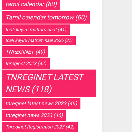
tamil calendar
(60)
Tamil calendar tomorrow
(60)
thali kayiru matrum naal
(41)
thali kayiru matrum naal 2025
(37)
TNREGINET
(49)
tnreginet 2023
(42)
TNREGINET LATEST
NEWS
(118)
tnreginet latest news 2023
(46)
tnreginet news 2023
(46)
Tnreginet Registration 2023
(42)