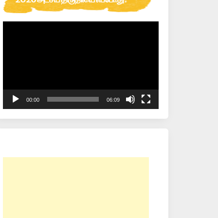
Video
Player
00:00
06:09