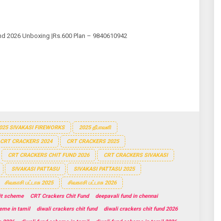
und 2026 Unboxing |Rs.600 Plan – 9840610942
025 SIVAKASI FIREWORKS
2025 தீபாவளி
CRT CRACKERS 2024
CRT CRACKERS 2025
CRT CRACKERS CHIT FUND 2026
CRT CRACKERS SIVAKASI
SIVAKASI PATTASU
SIVAKASI PATTASU 2025
சிவகாசி பட்டாசு 2025
சிவகாசி பட்டாசு 2026
it scheme
CRT Crackers Chit Fund
deepavali fund in chennai
heme in tamil
diwali crackers chit fund
diwali crackers chit fund 2026