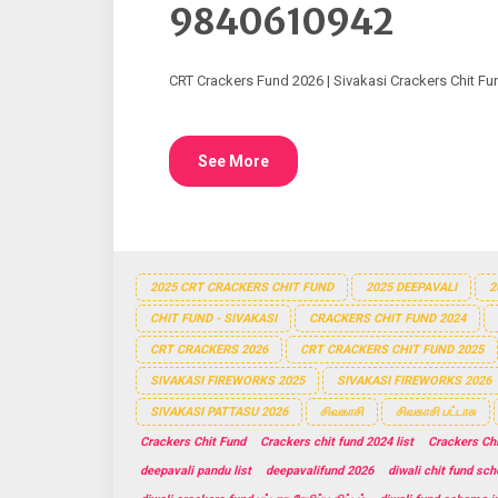
9840610942
CRT Crackers Fund 2026 | Sivakasi Crackers Chit F
See More
2025 CRT CRACKERS CHIT FUND
2025 DEEPAVALI
2
CHIT FUND - SIVAKASI
CRACKERS CHIT FUND 2024
CRT CRACKERS 2026
CRT CRACKERS CHIT FUND 2025
SIVAKASI FIREWORKS 2025
SIVAKASI FIREWORKS 2026
SIVAKASI PATTASU 2026
சிவகாசி
சிவகாசி பட்டாசு
Crackers Chit Fund
Crackers chit fund 2024 list
Crackers Ch
deepavali pandu list
deepavalifund 2026
diwali chit fund sc