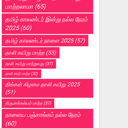
மாற்றலாமா
(65)
தமிழ் காலண்டர் இன்று நல்ல நேரம்
2025
(60)
தமிழ் காலண்டர் நாளை 2025
(57)
தாலி கயிறு மாற்ற
(53)
தாலி கயிறு மாற்றுவது
(37)
தாலி சரடு மாற்ற
(32)
திங்கள் கிழமை தாலி கயிறு 2025
(51)
திருமாங்கல்யம் மாற்ற
(37)
நாளைய பஞ்சாங்கம் நல்ல நேரம்
(60)