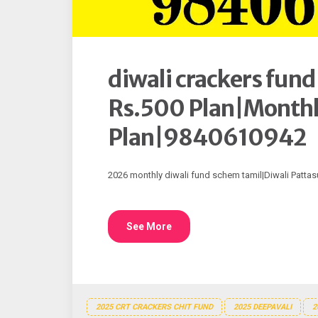
diwali crackers fu
Rs.500 Plan|Month
Plan|9840610942
2026 monthly diwali fund schem tamil|Diwali Patta
See More
2025 CRT CRACKERS CHIT FUND
2025 DEEPAVALI
2