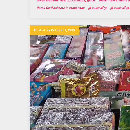
diwali crackers fund பட்டாசு சேமிப்பு திட்டம்
diwali fund scheme i
diwali fund scheme in tamil nadu
தீபாவளி சீட்டு
தீபாவளி சீட்டு
Posted on
October 2, 2025