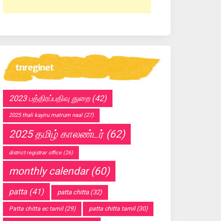
tnreginet
2023 பத்திரப்பதிவு துறை
(42)
2025 thali kayiru matrum naal
(27)
2025 தமிழ் காலண்டர்
(62)
district registrar office
(26)
monthly calendar
(60)
patta
(41)
patta chitta
(32)
Patta chitta ec tamil
(29)
patta chitta tamil
(30)