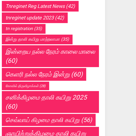
Tnreginet Reg Latest News
(42)
tnreginet update 2023
(42)
tn registration
(35)
இன்று தாலி கயிறு மாற்றலாமா
(35)
இன்றைய நல்ல நேரம் காலை மாலை
(60)
கெளரி நல்ல நேரம் இன்று
(60)
கோவில் திருவிழாக்கள்
(28)
சனிக்கிழமை தாலி கயிறு 2025
(60)
செவ்வாய் கிழமை தாலி கயிறு
(56)
ஞாயிற்றுக்கிழமை தாலி கயிறு