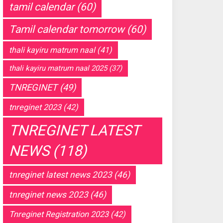
tamil calendar
(60)
Tamil calendar tomorrow
(60)
thali kayiru matrum naal
(41)
thali kayiru matrum naal 2025
(37)
TNREGINET
(49)
tnreginet 2023
(42)
TNREGINET LATEST
NEWS
(118)
tnreginet latest news 2023
(46)
tnreginet news 2023
(46)
Tnreginet Registration 2023
(42)