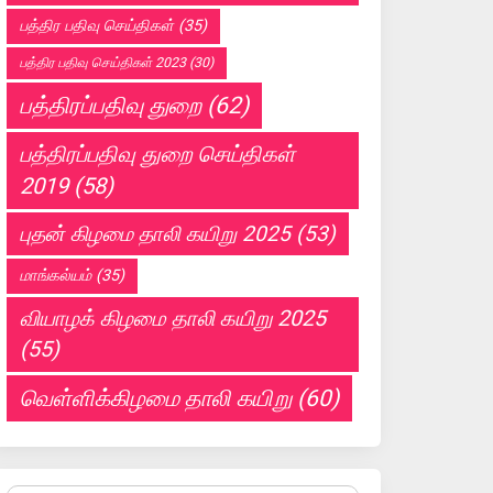
பத்திர பதிவு செய்திகள்
(35)
பத்திர பதிவு செய்திகள் 2023
(30)
பத்திரப்பதிவு துறை
(62)
பத்திரப்பதிவு துறை செய்திகள்
2019
(58)
புதன் கிழமை தாலி கயிறு 2025
(53)
மாங்கல்யம்
(35)
வியாழக் கிழமை தாலி கயிறு 2025
(55)
வெள்ளிக்கிழமை தாலி கயிறு
(60)