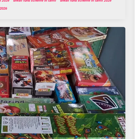
n 2026
diwali fund scheme in tamil
diwali fund scheme in tamil 2026
 2026