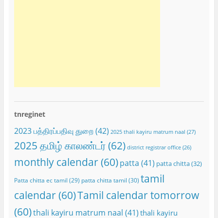
tnreginet
2023 பத்திரப்பதிவு துறை
(42)
2025 thali kayiru matrum naal
(27)
2025 தமிழ் காலண்டர்
(62)
district registrar office
(26)
monthly calendar
(60)
patta
(41)
patta chitta
(32)
tamil
Patta chitta ec tamil
(29)
patta chitta tamil
(30)
calendar
(60)
Tamil calendar tomorrow
(60)
thali kayiru matrum naal
(41)
thali kayiru