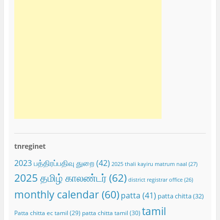
tnreginet
2023 பத்திரப்பதிவு துறை
(42)
2025 thali kayiru matrum naal
(27)
2025 தமிழ் காலண்டர்
(62)
district registrar office
(26)
monthly calendar
(60)
patta
(41)
patta chitta
(32)
tamil
Patta chitta ec tamil
(29)
patta chitta tamil
(30)