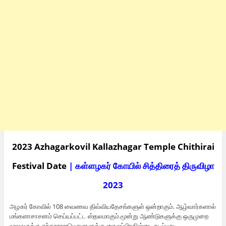
2023 Azhagarkovil Kallazhagar Temple Chithirai
Festival Date
| கள்ளழகர் கோயில் சித்திரைத் திருவிழா
2023
அழகர் கோவில் 108 வைணவ திவ்வியதேசங்களுள் ஒன்றாகும். ஆழ்வார்களால்
மங்களாசாசனம் செய்யப்பட்ட ஸ்தலமாகும்.மூன்று ஆண்டுகளுக்கு ஒருமுறை
மூலவருக்கு சுந்தரராஜபெருமாளுக்கு தைலப்பிரதிஷ்டை நடப்பது