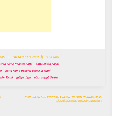
2023
PATTA CHITTA 2023
பட்டா 2023
w to name transfer patta
patta chitta online
er
patta name transfer online in tamil
fer Tamil
தமிழக அரசு
பட்டா மாற்றம் செய்ய
|
NEW RULES FOR PROPERTY REGISTRATION IN INDIA 2022 |
பத்திரப்பதிவுபுதிய விதிகள் வெளியீடு