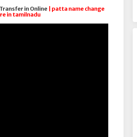
ransfer in Online
| patta name change
re in tamilnadu