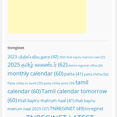
tnreginet
2023 பத்திரப்பதிவு துறை
(42)
2025 thali kayiru matrum naal
(27)
2025 தமிழ் காலண்டர்
(62)
district registrar office
(26)
monthly calendar
(60)
patta
(41)
patta chitta
(32)
tamil
Patta chitta ec tamil
(29)
patta chitta tamil
(30)
calendar
(60)
Tamil calendar tomorrow
(60)
thali kayiru matrum naal
(41)
thali kayiru
TNREGINET
(49)
tnreginet
matrum naal 2025
(37)