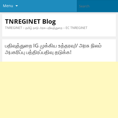
Menu
TNREGINET Blog
TNREGINET – தமிழ் நாடு அரசு பதிவுத்துறை – EC TNREGINET
பதிவுத்துறை IG முக்கிய உத்தரவு!/ அரசு நிலம்
அபகரிப்பு பத்திரப்பதிவு தடுக்க!