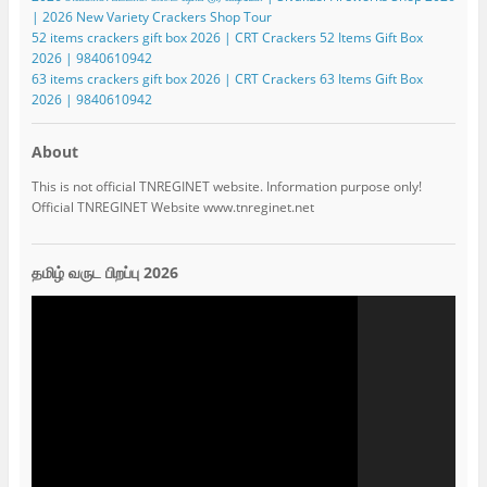
| 2026 New Variety Crackers Shop Tour
52 items crackers gift box 2026 | CRT Crackers 52 Items Gift Box
2026 | 9840610942
63 items crackers gift box 2026 | CRT Crackers 63 Items Gift Box
2026 | 9840610942
About
This is not official TNREGINET website. Information purpose only!
Official TNREGINET Website www.tnreginet.net
தமிழ் வருட பிறப்பு 2026
Video
Player