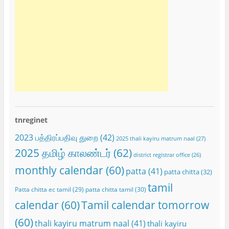
tnreginet
2023 பத்திரப்பதிவு துறை
(42)
2025 thali kayiru matrum naal
(27)
2025 தமிழ் காலண்டர்
(62)
district registrar office
(26)
monthly calendar
(60)
patta
(41)
patta chitta
(32)
tamil
Patta chitta ec tamil
(29)
patta chitta tamil
(30)
calendar
(60)
Tamil calendar tomorrow
(60)
thali kayiru matrum naal
(41)
thali kayiru