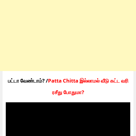
பட்டா வேண்டாம்? /
Patta Chitta இல்லாமல் வீடு கட்ட வரி
ரசீது போதுமா?