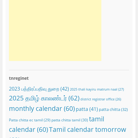
tnreginet
2023 பத்திரப்பதிவு துறை
(42)
2025 thali kayiru matrum naal
(27)
2025 தமிழ் காலண்டர்
(62)
district registrar office
(26)
monthly calendar
(60)
patta
(41)
patta chitta
(32)
tamil
Patta chitta ec tamil
(29)
patta chitta tamil
(30)
calendar
(60)
Tamil calendar tomorrow